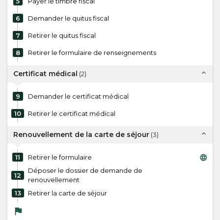
5
Payer le timbre fiscal
6
Demander le quitus fiscal
7
Retirer le quitus fiscal
8
Retirer le formulaire de renseignements
expand_less
Certificat médical
(
2
)
9
Demander le certificat médical
10
Retirer le certificat médical
expand_less
Renouvellement de la carte de séjour
(
3
)
language
11
Retirer le formulaire
Déposer le dossier de demande de
12
renouvellement
13
Retirer la carte de séjour
flag