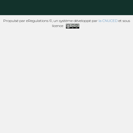
Propulsé par eRegulations ©, un système développé par
la CNUCED
et sous
licence