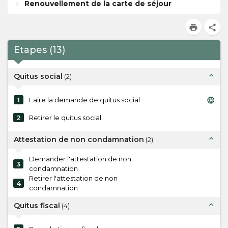
Renouvellement de la carte de séjour
print
share
Etapes
(
13
)
expand_less
Quitus social
(
2
)
language
1
Faire la demande de quitus social
2
Retirer le quitus social
expand_less
Attestation de non condamnation
(
2
)
Demander l'attestation de non
3
condamnation
Retirer l'attestation de non
4
condamnation
expand_less
Quitus fiscal
(
4
)