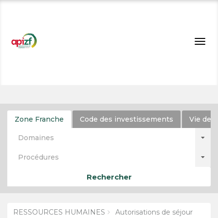
Togg
navig
Zone Franche
Code des investissements
Vie de l
Domaines
Procédures
Rechercher
RESSOURCES HUMAINES
Autorisations de séjour