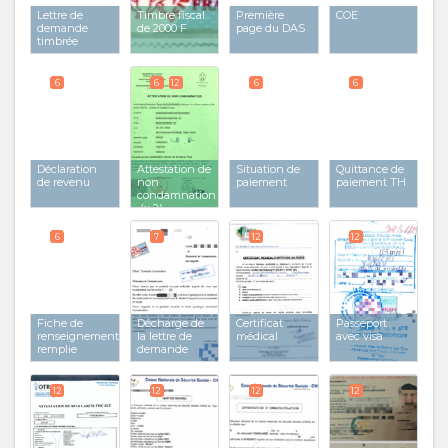
Lettre de
Timbre fiscal
Première
COE
demande
de 2000 F
page du DAS
timbrée
6
6
12
6
6
Déclaration
Attestation de
Situation de
Quittance de
de revenu
non
paiement
paiement TH
condamnation
(x 2)
6
7
12
12
Fiche de
Décharge de
Certificat
Passeport
renseignements
la lettre de
médical
avec visa
remplie
demande
12
12
12
12