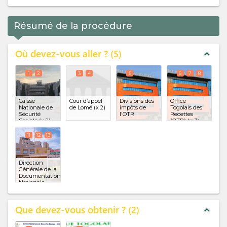
Résumé de la procédure
Où devez-vous aller ?
5
expand_less
1
2
3
4
5
6
7
8
Caisse
Cour d’appel
Divisions des
Office
Nationale de
de Lomé
(x 2)
impôts de
Togolais des
Sécurité
l'OTR
Recettes
Sociale
(x 2)
(OTR)
(x 3)
11
12
13
Direction
Générale de la
Documentation
Nationale
(DGDN)
(x 3)
Que devez-vous obtenir ?
2
expand_less