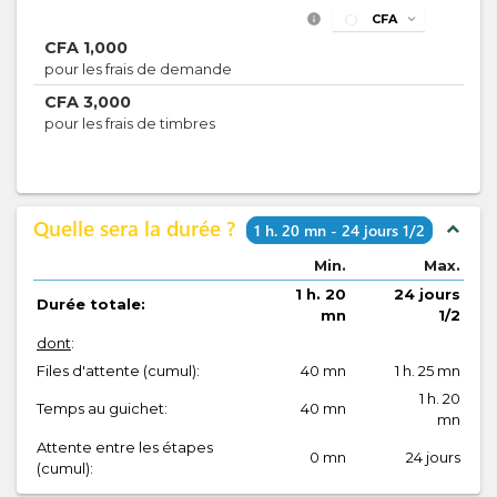
info
CFA
expand_more
CFA
1,000
pour les frais de demande
CFA
3,000
pour les frais de timbres
Quelle sera la durée ?
expand_less
1 h. 20 mn - 24 jours 1/2
Min.
Max.
1 h. 20
24 jours
Durée totale:
mn
1/2
dont
:
Files d'attente (cumul):
40 mn
1 h. 25 mn
1 h. 20
Temps au guichet:
40 mn
mn
Attente entre les étapes
0 mn
24 jours
(cumul):