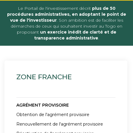
Le Portail de l'investissement décrit
p
lus
de 50
procédures administratives, en adoptant le point de
vue de l'investisseur
. Son ambition est de faciliter les
démarches de ceux qui souhaitent investir au Togo en
proposant
un exercice inédit de clarté et de
transparence administrative
.
ZONE FRANCHE
AGRÉMENT PROVISOIRE
Obtention de l'agrément provisoire
Renouvellement de l'agrément provisoire