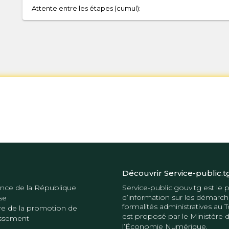
Attente entre les étapes (cumul):
Découvrir Service-public.t
nce de la République
Service-public.gouv.tg
est le p
d’information sur les démarch
se
formalités administratives au T
re de la promotion de
est proposé par le
Ministère 
tissement
l’Économie Numérique
.