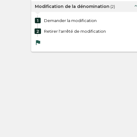
expand_l
Modification de la dénomination
(
2
)
1
Demander la modification
2
Retirer l'arrêté de modification
flag