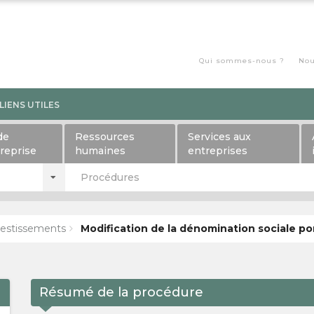
Qui sommes-nous ?
Nou
LIENS UTILES
de
Ressources
Services aux
treprise
humaines
entreprises
Procédures
estissements
Modification de la dénomination sociale po
Résumé de la procédure