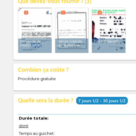
Que devez-vous fournir ?
3
1
1
2
Demande de
Statuts notariés
Pièce d'identité
modification
de l’entreprise
Combien ça coûte ?
Procédure gratuite
Quelle sera la durée ?
7 jours 1/2 - 30 jours 1/2
Durée totale:
dont
:
Temps au guichet: