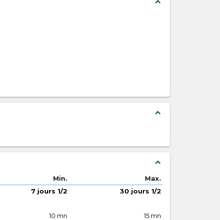
expand_less
expand_less
expand_less
Min.
Max.
7 jours 1/2
30 jours 1/2
10 mn
15 mn