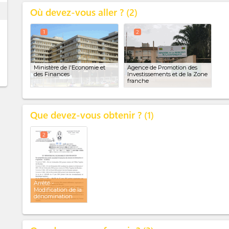
Où devez-vous aller ?
ess
2
1
2
Ministère de l'Economie et
Agence de Promotion des
des Finances
Investissements et de la Zone
franche
Que devez-vous obtenir ?
1
2
Arrêté -
Modification de la
dénomination