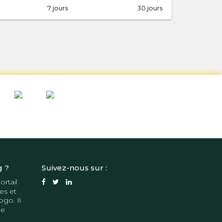
7 jours
30 jours
g ?
Suivez-nous sur :
ortail
es et
ogo. Il
de