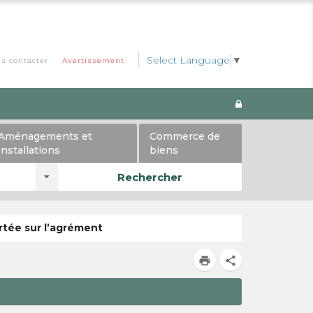
Select Language
▼
s contacter
Avertissement
Aménagements et
Commerce de
installations
biens
Rechercher
rtée sur l’agrément
print
share