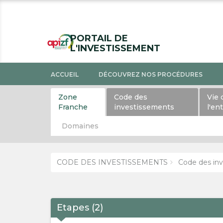
PORTAIL DE
L'INVESTISSEMENT
ACCUEIL
DÉCOUVREZ NOS PROCÉDURES
Zone
Code des
Vie 
Franche
investissements
l'en
Domaines
CODE DES INVESTISSEMENTS
Code des inv
Etapes
(
2
)