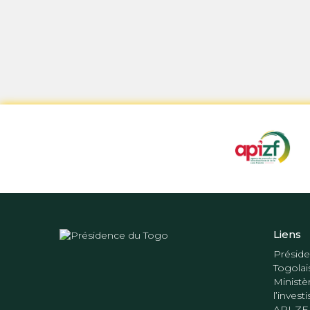
Liens
Préside
Togolai
Ministè
l’inves
API-ZF