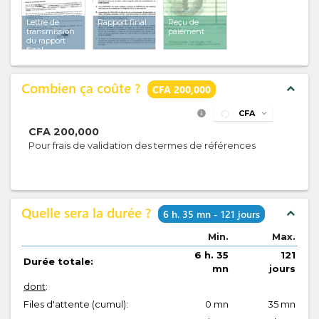
Lettre de
Rapport final
Reçu de
transmission
paiement
du rapport
final
Combien ça coûte ?
expand_less
CFA 200,000
info
CFA
expand_more
CFA
200,000
Pour frais de validation des termes de références
Quelle sera la durée ?
expand_less
6 h. 35 mn - 121 jours
Min.
Max.
6 h. 35
121
Durée totale:
mn
jours
dont
:
Files d'attente (cumul):
0 mn
35 mn