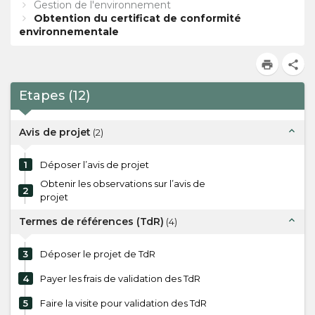
Gestion de l'environnement
Obtention du certificat de conformité
environnementale
print
share
Etapes
(
12
)
expand_less
Avis de projet
(
2
)
1
Déposer l’avis de projet
Obtenir les observations sur l’avis de
2
projet
expand_less
Termes de références (TdR)
(
4
)
3
Déposer le projet de TdR
4
Payer les frais de validation des TdR
5
Faire la visite pour validation des TdR