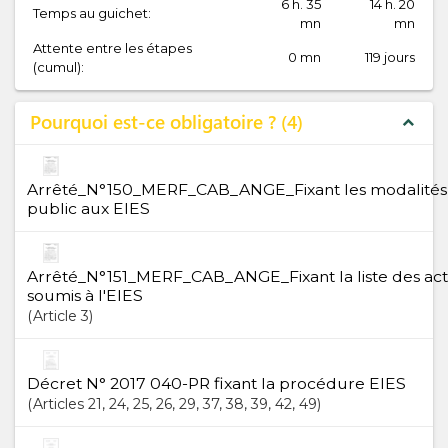
6 h. 35
14 h. 20
Temps au guichet:
mn
mn
Attente entre les étapes
0 mn
119 jours
(cumul):
Pourquoi est-ce obligatoire ?
4
expand_less
Arrêté_N°150_MERF_CAB_ANGE_Fixant les modalités d
public aux EIES
Arrêté_N°151_MERF_CAB_ANGE_Fixant la liste des activ
soumis à l'EIES
Article
3
Décret N° 2017 040-PR fixant la procédure EIES
Articles
21
, 24
, 25
, 26
, 29
, 37
, 38
, 39
, 42
, 49