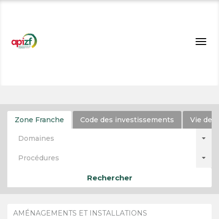
Togg
navig
Zone Franche
Code des investissements
Vie de l
Domaines
Procédures
Rechercher
AMÉNAGEMENTS ET INSTALLATIONS