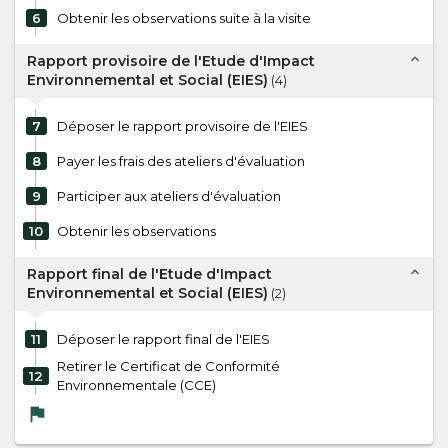
6
Obtenir les observations suite à la visite
expand_less
Rapport provisoire de l'Etude d'Impact
Environnemental et Social (EIES)
(
4
)
7
Déposer le rapport provisoire de l'EIES
8
Payer les frais des ateliers d'évaluation
9
Participer aux ateliers d'évaluation
10
Obtenir les observations
expand_less
Rapport final de l'Etude d'Impact
Environnemental et Social (EIES)
(
2
)
11
Déposer le rapport final de l'EIES
Retirer le Certificat de Conformité
12
Environnementale (CCE)
flag