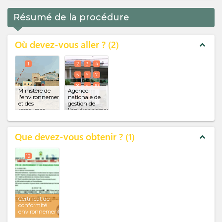
Résumé de la procédure
Où devez-vous aller ?
2
expand_less
1
2
3
4
5
6
7
8
9
10
Ministère de
Agence
l'environnement
nationale de
11
12
et des
gestion de
ressources
l'environnement
forestières
(ANGE)
(x 11)
Que devez-vous obtenir ?
1
expand_less
12
Certificat de
conformité
environnementale