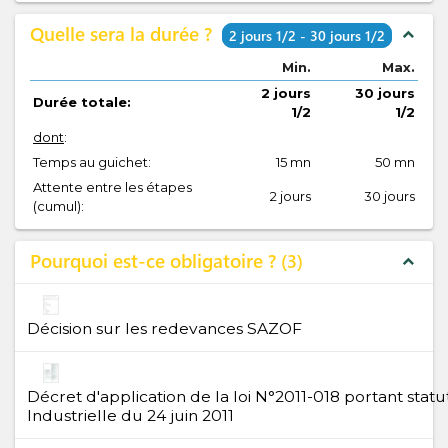
Quelle sera la durée ?
expand_less
2 jours 1/2 - 30 jours 1/2
Min.
Max.
2 jours
30 jours
Durée totale:
1/2
1/2
dont
:
Temps au guichet:
15 mn
50 mn
Attente entre les étapes
2 jours
30 jours
(cumul):
Pourquoi est-ce obligatoire ?
3
expand_less
Décision sur les redevances SAZOF
Décret d'application de la loi N°2011-018 portant stat
Industrielle du 24 juin 2011