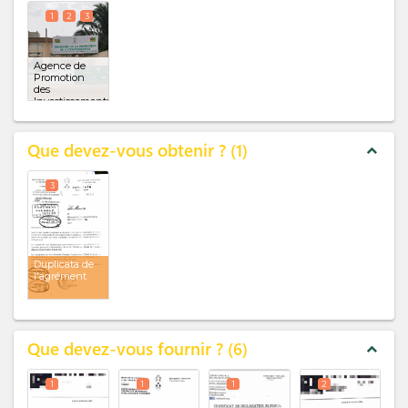
1
2
3
Agence de
Promotion
des
Investissements
et de la Zone
franche
(x 3)
Que devez-vous obtenir ?
1
expand_less
3
Duplicata de
l'agrément
Que devez-vous fournir ?
6
expand_less
1
1
1
2