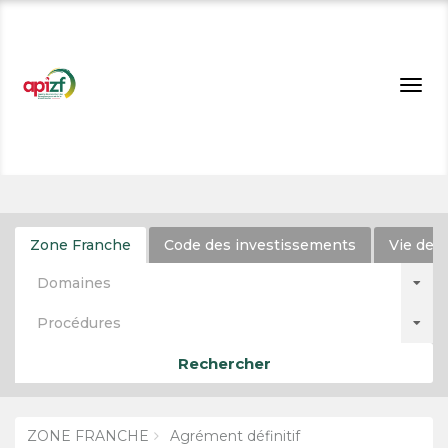
Togg
navig
Zone Franche
Code des investissements
Vie de l
Domaines
Procédures
Rechercher
ZONE FRANCHE
Agrément définitif