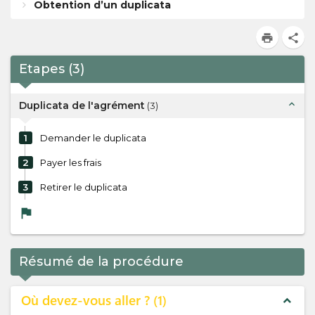
Obtention d’un duplicata
print
share
Etapes
(
3
)
expand_less
Duplicata de l'agrément
(
3
)
1
Demander le duplicata
2
Payer les frais
3
Retirer le duplicata
flag
Résumé de la procédure
Où devez-vous aller ?
1
expand_less