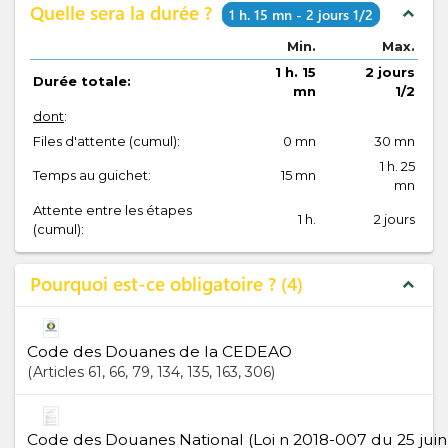
Quelle sera la durée ?
expand_less
1 h. 15 mn - 2 jours 1/2
Min.
Max.
1 h. 15
2 jours
Durée totale:
mn
1/2
dont
:
Files d'attente (cumul):
0 mn
30 mn
1 h. 25
Temps au guichet:
15 mn
mn
Attente entre les étapes
1 h.
2 jours
(cumul):
Pourquoi est-ce obligatoire ?
4
expand_less
Code des Douanes de la CEDEAO
Articles
61
, 66
, 79
, 134
, 135
, 163
, 306
Code des Douanes National (Loi n 2018-007 du 25 juin