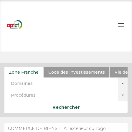
Togg
navig
Zone Franche
Code des investissements
Vie de l
Domaines
Procédures
Rechercher
COMMERCE DE BIENS
A l'extérieur du Togo