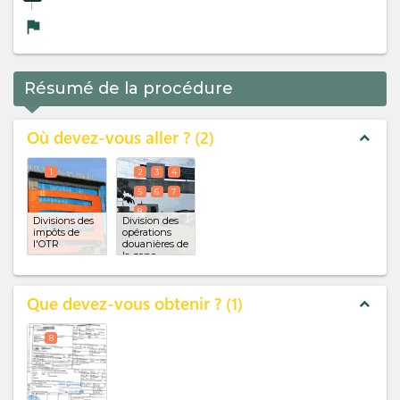
flag
Résumé de la procédure
Où devez-vous aller ?
2
expand_less
1
2
3
4
5
6
7
8
Divisions des
Division des
impôts de
opérations
l'OTR
douanières de
la zone
franche
(x 7)
Que devez-vous obtenir ?
1
expand_less
8