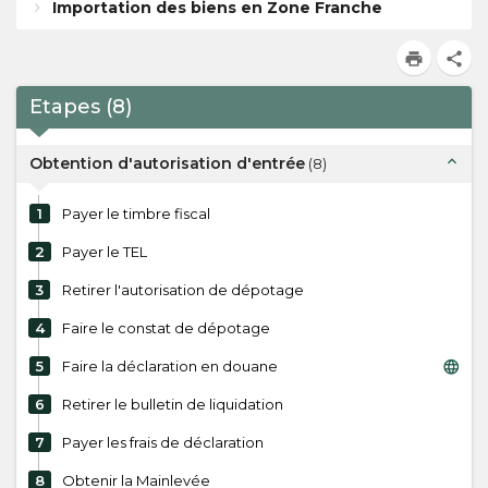
Importation des biens en Zone Franche
print
share
Etapes
(
8
)
expand_less
Obtention d'autorisation d'entrée
(
8
)
1
Payer le timbre fiscal
2
Payer le TEL
3
Retirer l'autorisation de dépotage
4
Faire le constat de dépotage
language
5
Faire la déclaration en douane
6
Retirer le bulletin de liquidation
7
Payer les frais de déclaration
8
Obtenir la Mainlevée