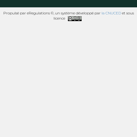
Propulsé par eRegulations ©, un système développé par
la CNUCED
et sous
licence