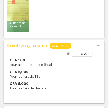
8
Quittance de
paiement
Combien ça coûte ?
expand_less
CFA 10,500
info
CFA
expand_more
CFA
500
pour achat de timbre fiscal
CFA
5,000
Pour les frais de TEL
CFA
5,000
Pour les frais de déclaration