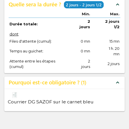
Quelle sera la durée ?
expand_less
2 jours - 2 jours 1/2
Min.
Max.
2
2 jours
Durée totale:
jours
1/2
dont
:
Files d'attente (cumul):
0 mn
15 mn
1 h. 20
Temps au guichet:
0 mn
mn
Attente entre les étapes
2
2 jours
(cumul):
jours
Pourquoi est-ce obligatoire ?
1
expand_less
Courrier DG SAZOF sur le carnet bleu