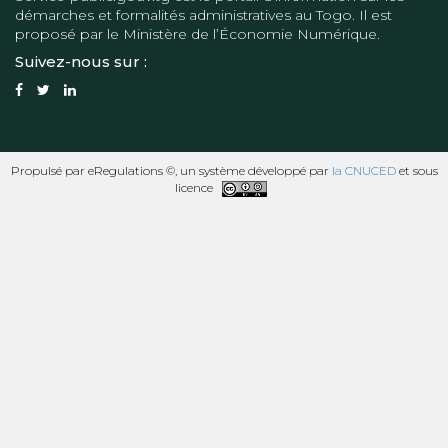
démarches et formalités administratives au Togo. Il est
proposé par le
Ministère de l’Économie Numérique
.
Suivez-nous sur :
Propulsé par eRegulations ©, un système développé par
la CNUCED
et sous
licence