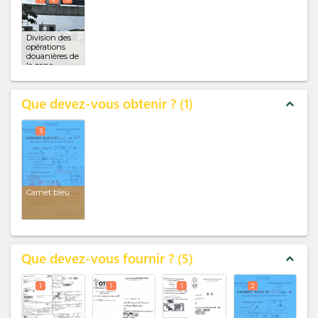
Division des
opérations
douanières de
la zone
franche
(x 3)
Que devez-vous obtenir ?
1
expand_less
3
Carnet bleu
Que devez-vous fournir ?
5
expand_less
1
1
1
2