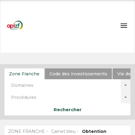
Togg
navig
Zone Franche
Code des investissements
Vie de l
Domaines
Procédures
Rechercher
ZONE FRANCHE
Carnet bleu
Obtention