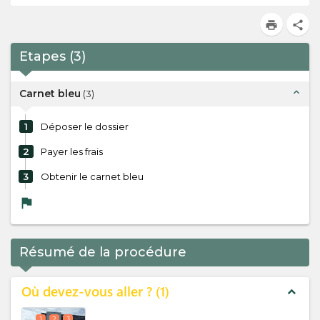
print
share
Etapes
(
3
)
expand_less
Carnet bleu
(
3
)
1
Déposer le dossier
2
Payer les frais
3
Obtenir le carnet bleu
flag
Résumé de la procédure
Où devez-vous aller ?
1
expand_less
1
2
3