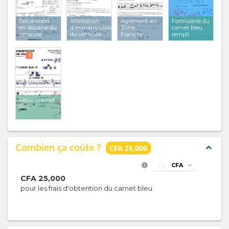
Déclaration
Attestation
Agrément en
Formulaire du
en douane du
d’immatriculation
Zone
carnet bleu
véhicule
du véhicule
Franche
rempli
sous régime
Zone
Franche
3
Reçu - carnet
bleu
Combien ça coûte ?
expand_less
CFA 25,000
info
CFA
expand_more
CFA
25,000
pour les frais d'obtention du carnet bleu