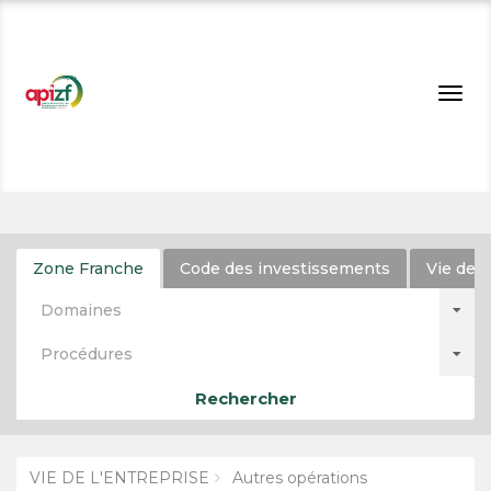
Togg
navig
Zone Franche
Code des investissements
Vie de l
Domaines
Procédures
Rechercher
VIE DE L'ENTREPRISE
Autres opérations