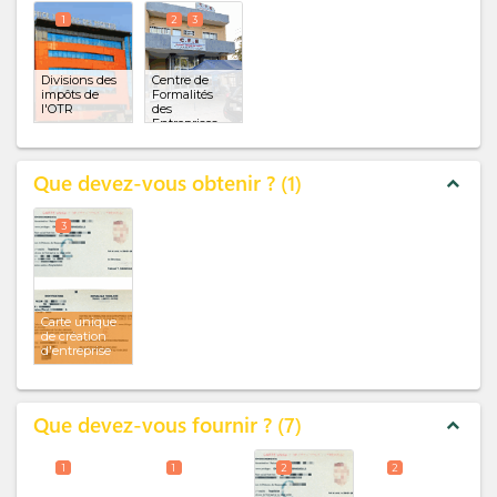
1
2
3
Divisions des
Centre de
impôts de
Formalités
l'OTR
des
Entreprises
(CFE)
(x 2)
Que devez-vous obtenir ?
1
expand_less
3
Carte unique
de création
d'entreprise
Que devez-vous fournir ?
7
expand_less
1
1
2
2