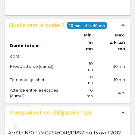
Quelle sera la durée ?
expand_less
10 mn - 4 h. 40 mn
Min.
Max.
10
4 h. 40
Durée totale:
mn
mn
dont
:
10
Files d'attente (cumul):
30 mn
mn
0
Temps au guichet:
10 mn
mn
Attente entre les étapes
0
4 h.
(cumul):
mn
Pourquoi est-ce obligatoire ?
2
expand_less
Arrêté N°011 /MCPSP/CAB/DPSP du 13 avril 2012