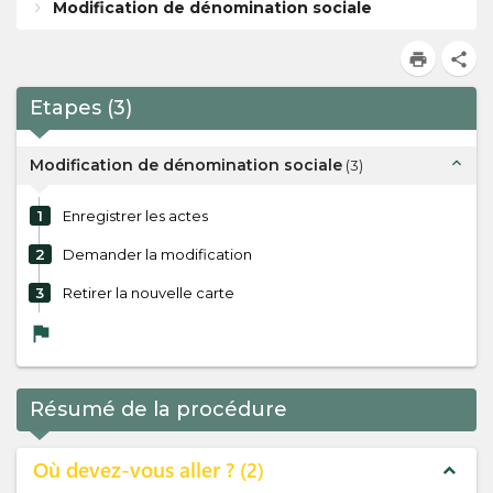
Modification de dénomination sociale
print
share
Etapes
(
3
)
expand_less
Modification de dénomination sociale
(
3
)
1
Enregistrer les actes
2
Demander la modification
3
Retirer la nouvelle carte
flag
Résumé de la procédure
Où devez-vous aller ?
2
expand_less