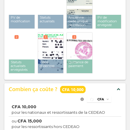
PV de
Statuts
Ancienne
PV de
modification
actualisés
carte unique
modification
de création
enrégisté
d'entreprise
2
3
3
Statuts
Pièce
Quittance de
actualisés
d'identité
paiement
enrégistrés
Combien ça coûte ?
expand_less
CFA 10,000
info
CFA
expand_more
CFA
10,000
pour les nationaux et ressortissants de la CEDEAO
CFA
15,000
ou
pour les ressortissants hors CEDEAO