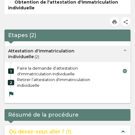
Obtention de l'attestation d'immatriculation
individuelle
print
share
Etapes
(
2
)
expand_less
Attestation d'immatriculation
individuelle
(
2
)
Faire la demande d’attestation
language
1
d'immatriculation individuelle
Retirer l’attestation d'immatriculation
2
individuelle
flag
Résumé de la procédure
Où devez-vous aller ?
1
expand_less