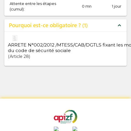
Attente entre les étapes
0 mn
1 jour
(cumul):
Pourquoi est-ce obligatoire ?
1
expand_less
ARRETE N°002/2012 /MTESS/CAB/DGTLS fixant les moda
du code de sécurité sociale
Article
28