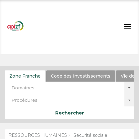
Togg
navig
Zone Franche
Code des investissements
Vie de l
Domaines
Procédures
Rechercher
RESSOURCES HUMAINES
Sécurité sociale