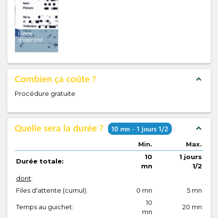
Pièce
d'identité
Combien ça coûte ?
expand_less
Procédure gratuite
Quelle sera la durée ?
expand_less
10 mn - 1 jours 1/2
Min.
Max.
10
1 jours
Durée totale:
mn
1/2
dont
:
Files d'attente (cumul):
0 mn
5 mn
10
Temps au guichet:
20 mn
mn