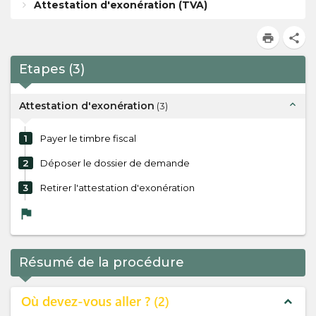
Attestation d'exonération (TVA)
print
share
Etapes
(
3
)
expand_less
Attestation d'exonération
(
3
)
1
Payer le timbre fiscal
2
Déposer le dossier de demande
3
Retirer l'attestation d'exonération
flag
Résumé de la procédure
Où devez-vous aller ?
2
expand_less