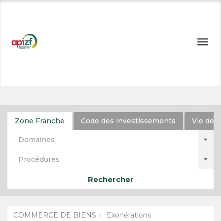
Togg
navig
Zone Franche
Code des investissements
Vie de l
Domaines
Procédures
Rechercher
COMMERCE DE BIENS
Exonérations