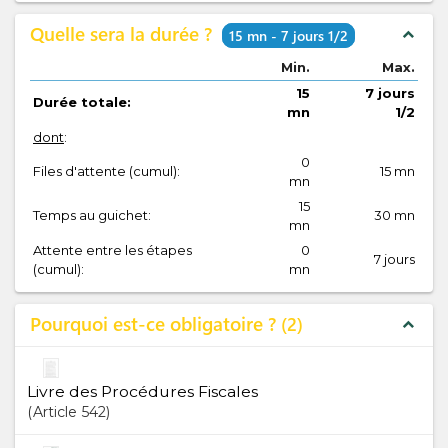
Quelle sera la durée ?
expand_less
15 mn - 7 jours 1/2
Min.
Max.
15
7 jours
Durée totale:
mn
1/2
dont
:
0
Files d'attente (cumul):
15 mn
mn
15
Temps au guichet:
30 mn
mn
Attente entre les étapes
0
7 jours
(cumul):
mn
Pourquoi est-ce obligatoire ?
2
expand_less
Livre des Procédures Fiscales
Article
542