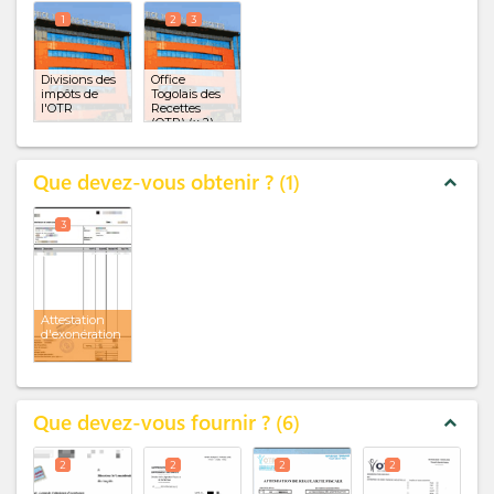
1
2
3
Divisions des
Office
impôts de
Togolais des
l'OTR
Recettes
(OTR)
(x 2)
Que devez-vous obtenir ?
1
expand_less
3
Attestation
d'exonération
Que devez-vous fournir ?
6
expand_less
2
2
2
2