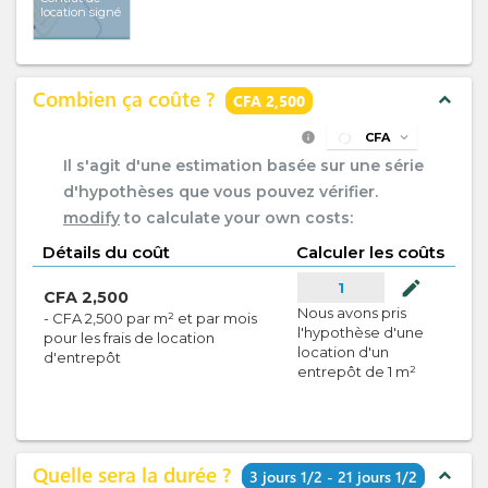
location signé
Combien ça coûte ?
expand_less
CFA 2,500
info
CFA
expand_more
Il s'agit d'une estimation basée sur une série
d'hypothèses que vous pouvez vérifier.
modify
to calculate your own costs:
Détails du coût
Calculer les coûts
mode_edit
1
CFA
2,500
Nous avons pris
-
CFA
2,500
par
m² et par mois
l'hypothèse d'une
pour les frais de location
location d'un
d'entrepôt
entrepôt de 1 m²
Quelle sera la durée ?
expand_less
3 jours 1/2 - 21 jours 1/2