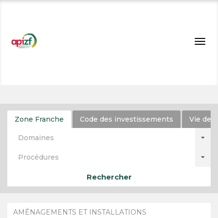
Togg
navig
Zone Franche
Code des investissements
Vie de l
Domaines
Procédures
Rechercher
AMÉNAGEMENTS ET INSTALLATIONS