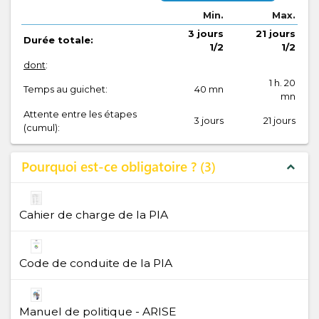
Min.
Max.
3 jours
21 jours
Durée totale:
1/2
1/2
dont
:
1 h. 20
Temps au guichet:
40 mn
mn
Attente entre les étapes
3 jours
21 jours
(cumul):
Pourquoi est-ce obligatoire ?
3
expand_less
Cahier de charge de la PIA
Code de conduite de la PIA
Manuel de politique - ARISE