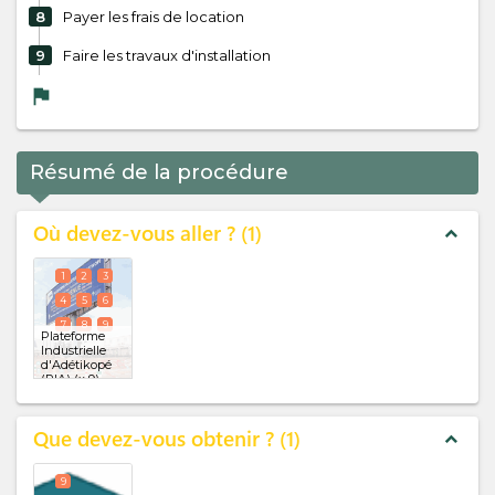
8
Payer les frais de location
9
Faire les travaux d'installation
flag
Résumé de la procédure
Où devez-vous aller ?
1
expand_less
1
2
3
4
5
6
7
8
9
Plateforme
Industrielle
d'Adétikopé
(PIA)
(x 9)
Que devez-vous obtenir ?
1
expand_less
9