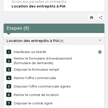
Accès aux parcelles et entrepôts
Location des entrepôts à PIA
print
share
Etapes
(
9
)
expand_less
Location des entrepôts à PIA
(
9
)
language
1
Manifester un intérêt
Retirer le formulaire d'investissement
2
(formulaire de demande)
3
Déposer le formulaire rempli
4
Retirer l'offre commerciale
5
Déposer l'offre commerciale signée
6
Retirer le contrat de location
7
Déposer le contrat signé