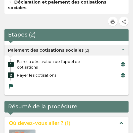
Déclaration et paiement des cotisations
sociales
print
share
Etapes
(
2
)
expand_less
Paiement des cotisations sociales
(
2
)
Faire la déclaration de l’appel de
language
1
cotisations
language
2
Payer les cotisations
flag
Résumé de la procédure
Où devez-vous aller ?
1
expand_less