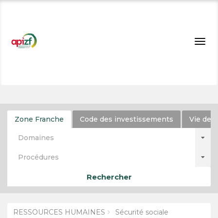
Togg
navig
Zone Franche
Code des investissements
Vie de l
Domaines
Procédures
Rechercher
RESSOURCES HUMAINES
Sécurité sociale