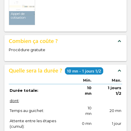
Appel de
cotisation
Combien ça coûte ?
expand_less
Procédure gratuite
Quelle sera la durée ?
expand_less
10 mn - 1 jours 1/2
Min.
Max.
10
1 jours
Durée totale:
mn
1/2
dont
:
10
Temps au guichet:
20 mn
mn
Attente entre les étapes
0 mn
1 jour
(cumul):