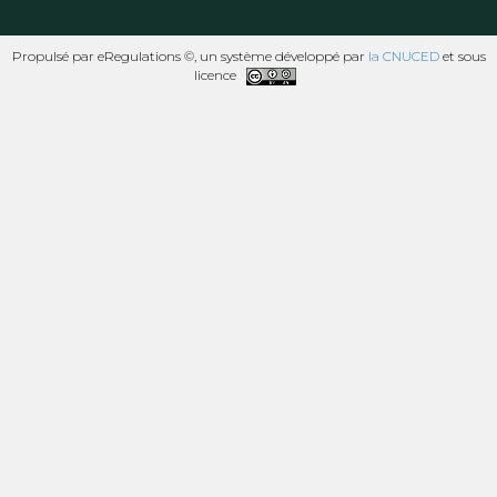
Propulsé par eRegulations ©, un système développé par
la CNUCED
et sous
licence