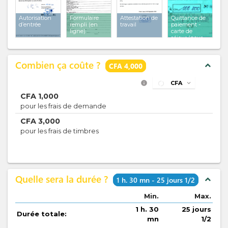
Autorisation
Formulaire
Attestation de
Quittance de
d’entrée
rempli (en
travail
paiement -
ligne)
carte de
séjour (pour
les cartes de
séjour
temporaires et
Combien ça coûte ?
ordinaires)
expand_less
CFA 4,000
info
CFA
expand_more
CFA
1,000
pour les frais de demande
CFA
3,000
pour les frais de timbres
Quelle sera la durée ?
expand_less
1 h. 30 mn - 25 jours 1/2
Min.
Max.
1 h. 30
25 jours
Durée totale:
mn
1/2