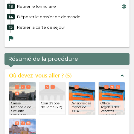
language
13
Retirer le formulaire
14
Déposer le dossier de demande
15
Retirer la carte de séjour
flag
Résumé de la procédure
Où devez-vous aller ?
5
expand_less
1
2
3
5
6
7
8
9
10
4
Caisse
Cour d’appel
Divisions des
Office
Nationale de
de Lomé
(x 2)
impôts de
Togolais des
Sécurité
l'OTR
Recettes
Sociale
(x 4)
(OTR)
(x 3)
13
14
15