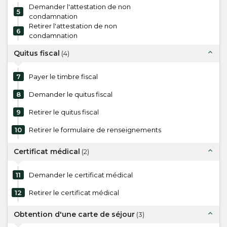
Demander l'attestation de non
5
condamnation
Retirer l'attestation de non
6
condamnation
expand_less
Quitus fiscal
(
4
)
7
Payer le timbre fiscal
8
Demander le quitus fiscal
9
Retirer le quitus fiscal
10
Retirer le formulaire de renseignements
expand_less
Certificat médical
(
2
)
11
Demander le certificat médical
12
Retirer le certificat médical
expand_less
Obtention d'une carte de séjour
(
3
)