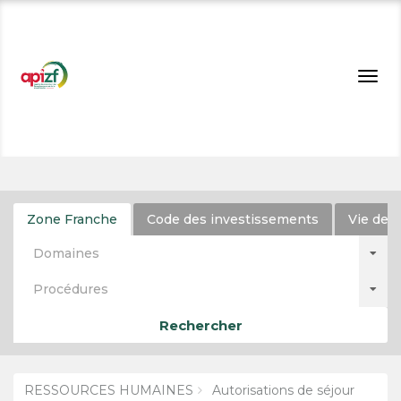
Togg
navig
Zone Franche
Code des investissements
Vie de l
Domaines
Procédures
Rechercher
RESSOURCES HUMAINES
Autorisations de séjour