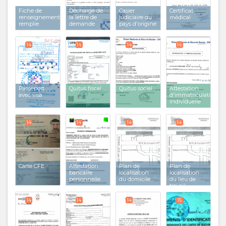
Fiche de
Décharge de
Casier
Certificat
renseignements
la lettre de
judiciaire du
médical
remplie
demande
pays d'origine
14
14
14
14
Passeport
Quitus fiscal
Quitus social
Attestation
avec visa
d'immatriculation
individuelle
14
14
14
14
Carte CFE
Attestation
Plan de
Plan de
bancaire
localisation
localisation
personnelle
du domicile
du lieu de
travail
14
14
14
15