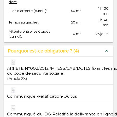
dont
:
1 h. 30
Files d'attente (cumul):
40 mn
mn
1 h. 40
Temps au guichet:
50 mn
mn
Attente entre les étapes
0 mn
25 jours
(cumul):
Pourquoi est-ce obligatoire ?
4
expand_less
ARRETE N°002/2012 /MTESS/CAB/DGTLS fixant les moda
du code de sécurité sociale
Article
28
Communiqué -Falsification-Quitus
Communiqué-du-DG-Relatif à la délivrance en ligne du