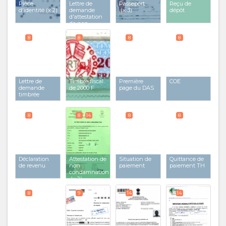
Pièce
Lettre de
Passeport
Reçu de
d'identité
(x 2)
demande
(x 3)
dépôt
d'attestation
de non
condamnation
8
8
8
8
Lettre de
Timbre fiscal
Première
COE
demande
de 2000 F
page du DAS
timbrée
8
8
14
8
8
Déclaration
Attestation de
Situation de
Quittance de
de revenu
non
paiement
paiement TH
condamnation
(x 2)
8
9
14
14