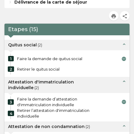
Délivrance de la carte de séjour
print
share
Etapes
(
15
)
expand_less
Quitus social
(
2
)
language
1
Faire la demande de quitus social
2
Retirer le quitus social
expand_less
Attestation d'immatriculation
individuelle
(
2
)
Faire la demande d’attestation
language
3
d'immatriculation individuelle
Retirer l’attestation d'immatriculation
4
individuelle
expand_less
Attestation de non condamnation
(
2
)