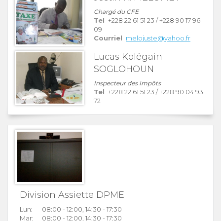
Chargé du CFE
Tel
+228 22 61 51 23
/
+228 90 17 96
09
Courriel
melojuste@yahoo.fr
Lucas Kolégain
SOGLOHOUN
Inspecteur des Impôts
Tel
+228 22 61 51 23
/
+228 90 04 93
72
Division Assiette DPME
Lun:
08:00 - 12:00, 14:30 - 17:30
Mar:
08:00 - 12:00, 14:30 - 17:30