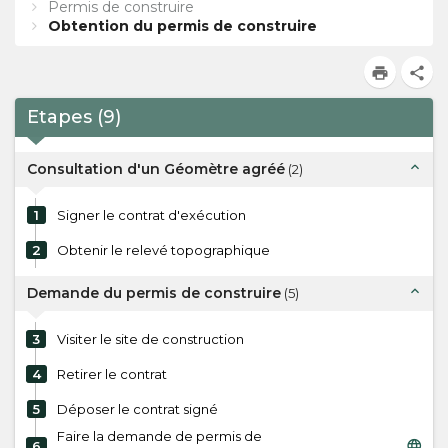
Permis de construire
Obtention du permis de construire
print
share
Etapes
(
9
)
expand_less
Consultation d'un Géomètre agréé
(
2
)
1
Signer le contrat d'exécution
2
Obtenir le relevé topographique
expand_less
Demande du permis de construire
(
5
)
3
Visiter le site de construction
4
Retirer le contrat
5
Déposer le contrat signé
Faire la demande de permis de
language
6