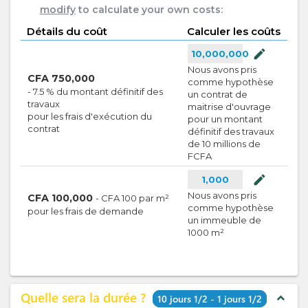
modify
to calculate your own costs:
Détails du coût
Calculer les coûts
mode_edit
10,000,000
Nous avons pris
CFA
750,000
comme hypothèse
-
7.5
%
du montant définitif des
un contrat de
travaux
maitrise d'ouvrage
pour les frais d'exécution du
pour un montant
contrat
définitif des travaux
de 10 millions de
FCFA
mode_edit
1,000
Nous avons pris
CFA
100,000
-
CFA
100
par
m²
comme hypothèse
pour les frais de demande
un immeuble de
1000 m²
Quelle sera la durée ?
expand_less
10 jours 1/2 - 1 jours 1/2