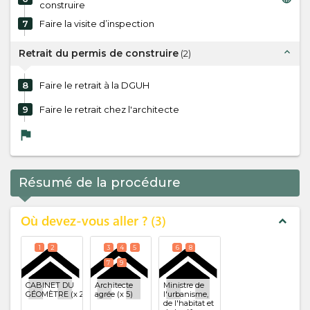
construire
7
Faire la visite d’inspection
expand_less
Retrait du permis de construire
(
2
)
8
Faire le retrait à la DGUH
9
Faire le retrait chez l'architecte
flag
Résumé de la procédure
Où devez-vous aller ?
3
expand_less
1
2
3
4
5
6
8
7
9
CABINET DU
Architecte
Ministre de
GÉOMÈTRE
(x 2)
agrée
(x 5)
l'urbanisme,
de l'habitat et