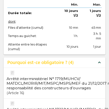
Min.
Max.
10 jours
1 jours
Durée totale:
1/2
1/2
dont
:
Files d'attente (cumul):
10 mn
45 mn
3 h. 5
Temps au guichet:
1 h.
mn
Attente entre les étapes
10 jours
1 jour
(cumul):
Pourquoi est-ce obligatoire ?
4
expand_less
Arrêté interministériel N° 1719/MUHCV/
MATDCL/MIJRIR/MIT/MSPC/MSPS/MEF du 21/12/2017 rel
responsabilité des constructeurs d’ouvrages
Article
16