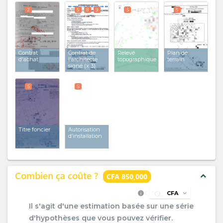
2
5
8
9
5
5
Contrat
Contrat de
Relevé
Plan de
d'achat
l'architecte
topographique
terrain
signé
(x 3)
5
5
Titre foncier
Autorisation
d’installation
Combien ça coûte ?
expand_less
CFA 850,000
info
CFA
expand_more
Il s'agit d'une estimation basée sur une série
d'hypothèses que vous pouvez vérifier.