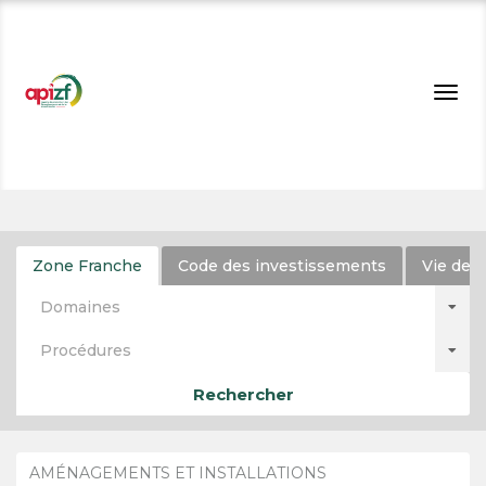
Togg
navig
Zone Franche
Code des investissements
Vie de l
Domaines
Procédures
Rechercher
AMÉNAGEMENTS ET INSTALLATIONS