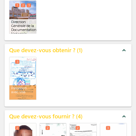
1
2
3
Direction
Générale de la
Documentation
Nationale
(DGDN)
(x 3)
Que devez-vous obtenir ?
1
expand_less
3
Passeport
avec visa
Que devez-vous fournir ?
4
expand_less
2
2
2
3