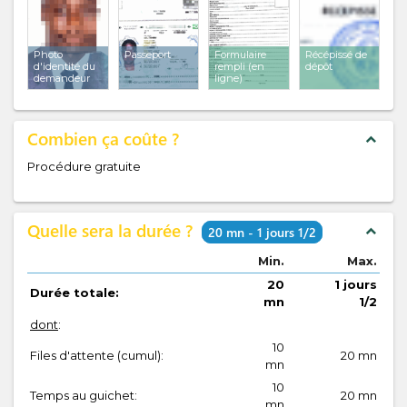
Photo
Passeport
Formulaire
Récépissé de
d'identité du
rempli (en
dépôt
demandeur
ligne)
Combien ça coûte ?
expand_less
Procédure gratuite
Quelle sera la durée ?
expand_less
20 mn - 1 jours 1/2
Min.
Max.
20
1 jours
Durée totale:
mn
1/2
dont
:
10
Files d'attente (cumul):
20 mn
mn
10
Temps au guichet:
20 mn
mn