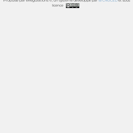
Propulsé par eRegulations ©, un système développé par
la CNUCED
et sous
licence