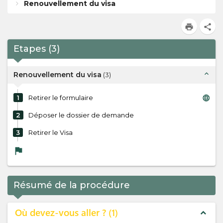
Renouvellement du visa
print
share
Etapes
(
3
)
expand_less
Renouvellement du visa
(
3
)
language
1
Retirer le formulaire
2
Déposer le dossier de demande
3
Retirer le Visa
flag
Résumé de la procédure
Où devez-vous aller ?
1
expand_less