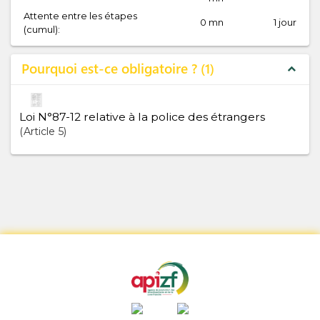
Attente entre les étapes
0 mn
1 jour
(cumul):
Pourquoi est-ce obligatoire ?
1
expand_less
Loi N°87-12 relative à la police des étrangers
Article
5