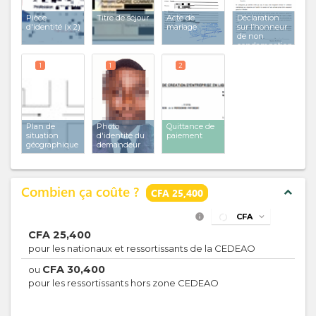
Pièce
Titre de séjour
Acte de
Déclaration
d'identité
(x 2)
mariage
sur l’honneur
de non
condamnation
1
1
2
Plan de
Photo
Quittance de
situation
d'identité du
paiement
géographique
demandeur
Combien ça coûte ?
expand_less
CFA 25,400
info
CFA
expand_more
CFA
25,400
pour les nationaux et ressortissants de la CEDEAO
CFA
30,400
ou
pour les ressortissants hors zone CEDEAO