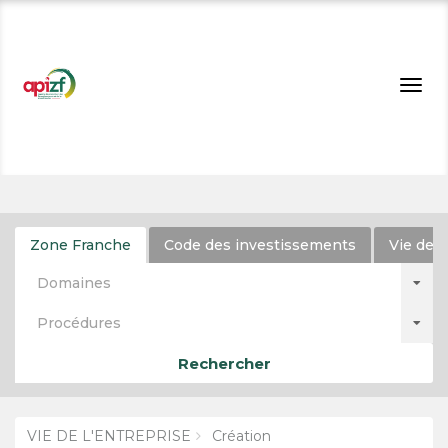
Togg
navig
Zone Franche
Code des investissements
Vie de l
Domaines
Procédures
Rechercher
VIE DE L'ENTREPRISE
Création