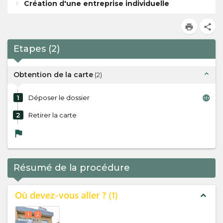
Création d'une entreprise individuelle
print
share
Etapes
(
2
)
expand_less
Obtention de la carte
(
2
)
language
1
Déposer le dossier
2
Retirer la carte
flag
Résumé de la procédure
Où devez-vous aller ?
1
expand_less
1
2