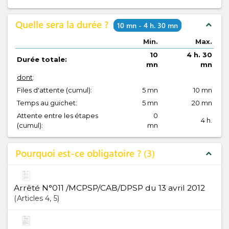
Quelle sera la durée ?
expand_less
10 mn - 4 h. 30 mn
Min.
Max.
10
4 h. 30
Durée totale:
mn
mn
dont
:
Files d'attente (cumul):
5 mn
10 mn
Temps au guichet:
5 mn
20 mn
Attente entre les étapes
0
4 h.
(cumul):
mn
Pourquoi est-ce obligatoire ?
3
expand_less
Arrêté N°011 /MCPSP/CAB/DPSP du 13 avril 2012
Articles
4
, 5