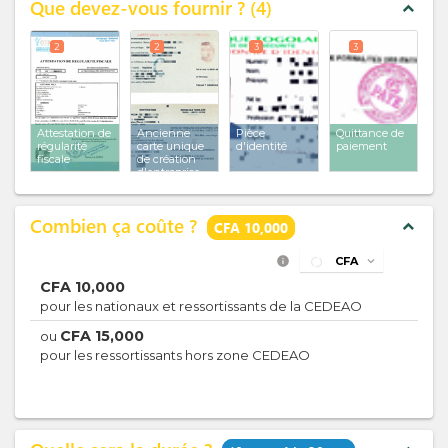
Que devez-vous fournir ?
4
expand_less
2
2
3
3
Attestation de
Ancienne
Pièce
Quittance de
régularité
carte unique
d'identité
paiement
fiscale
de création
d'entreprise
Combien ça coûte ?
expand_less
CFA 10,000
info
CFA
expand_more
CFA
10,000
pour les nationaux et ressortissants de la CEDEAO
CFA
15,000
ou
pour les ressortissants hors zone CEDEAO