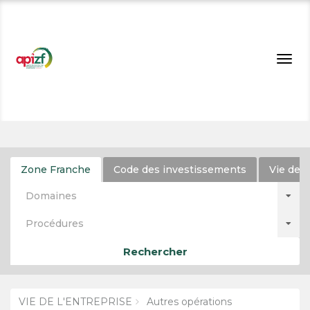
Togg
navig
Zone Franche
Code des investissements
Vie de l
Domaines
Procédures
Rechercher
VIE DE L'ENTREPRISE
Autres opérations