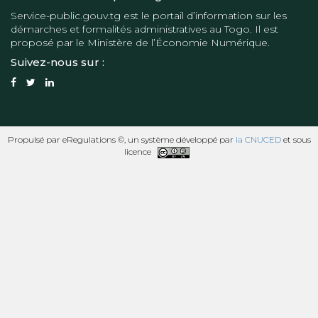
Service-public.gouv.tg
est le portail d’information sur les
démarches et formalités administratives au Togo. Il est
proposé par le
Ministère de l’Économie Numérique
.
Suivez-nous sur :
Propulsé par eRegulations ©, un système développé par
la CNUCED
et sous
licence