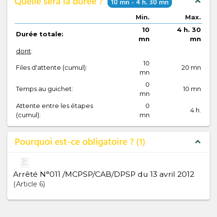
Quelle sera la durée ?
expand_less
10 mn - 4 h. 30 mn
Min.
Max.
10
4 h. 30
Durée totale:
mn
mn
dont
:
10
Files d'attente (cumul):
20 mn
mn
0
Temps au guichet:
10 mn
mn
Attente entre les étapes
0
4 h.
(cumul):
mn
Pourquoi est-ce obligatoire ?
1
expand_less
Arrêté N°011 /MCPSP/CAB/DPSP du 13 avril 2012
Article
6