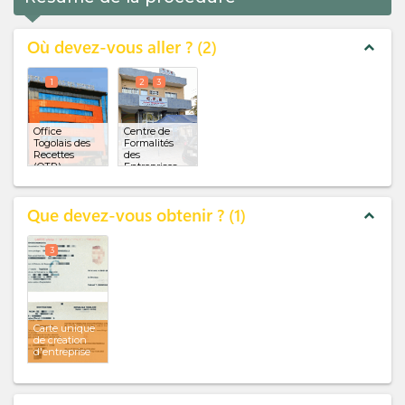
Où devez-vous aller ?
2
expand_less
1
2
3
Office
Centre de
Togolais des
Formalités
Recettes
des
(OTR)
Entreprises
(CFE)
(x 2)
Que devez-vous obtenir ?
1
expand_less
3
Carte unique
de création
d'entreprise