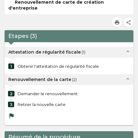
Renouvellement de carte de création
d'entreprise
print
share
Etapes
(
3
)
expand_less
Attestation de régularité fiscale
(
1
)
1
Obtenir l'attestation de régularité fiscale
expand_less
Renouvellement de la carte
(
2
)
2
Demander le renouvellement
3
Retirer la nouvelle carte
flag
Résumé de la procédure