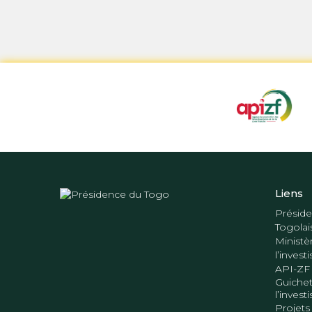
Liens
Préside
Togolai
Ministè
l’inves
API-ZF
Guichet
l’inves
Projets