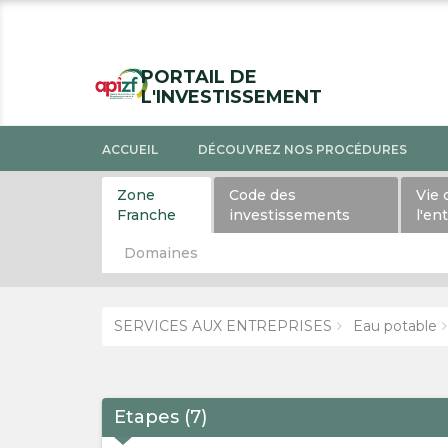
PORTAIL DE
L'INVESTISSEMENT
ACCUEIL
DÉCOUVREZ NOS PROCÉDURES
Zone
Code des
Vie 
Franche
investissements
l'en
Domaines
SERVICES AUX ENTREPRISES
Eau potable
Etapes
(
7
)