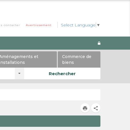
Select Language
▼
s contacter
Avertissement
Aménagements et
Commerce de
installations
biens
Rechercher
print
share