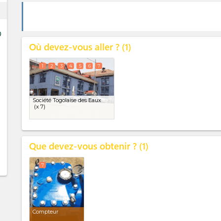
ess
ge
Où devez-vous aller ?
1
1
2
3
4
5
6
7
Société Togolaise des Eaux
(x 7)
Que devez-vous obtenir ?
1
7
Compteur