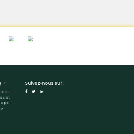
g ?
Suivez-nous sur :
ortail
es et
ogo. Il
de