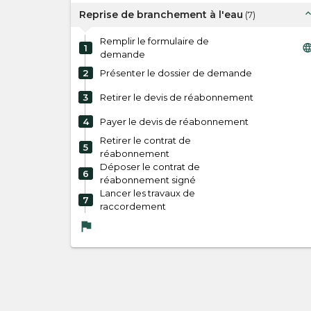
expand_l
Reprise de branchement à l'eau
(
7
)
Remplir le formulaire de
langua
1
demande
2
Présenter le dossier de demande
3
Retirer le devis de réabonnement
4
Payer le devis de réabonnement
Retirer le contrat de
5
réabonnement
Déposer le contrat de
6
réabonnement signé
Lancer les travaux de
7
raccordement
flag