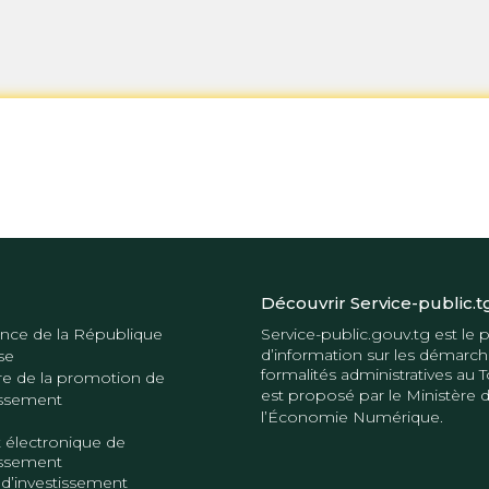
Découvrir Service-public.t
nce de la République
Service-public.gouv.tg
est le p
d’information sur les démarch
se
formalités administratives au T
re de la promotion de
est proposé par le
Ministère 
tissement
l’Économie Numérique
.
 électronique de
tissement
 d’investissement