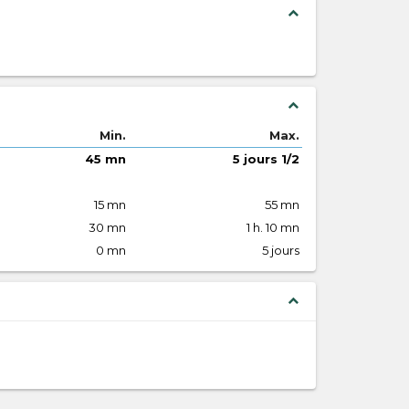
expand_less
expand_less
Min.
Max.
45 mn
5 jours 1/2
15 mn
55 mn
30 mn
1 h. 10 mn
0 mn
5 jours
expand_less