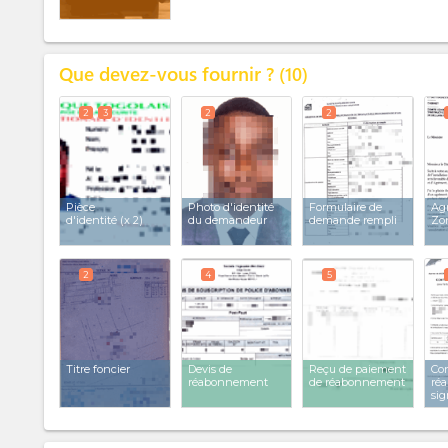
Que devez-vous fournir ?
10
2
3
2
2
Pièce
Photo d'identité
Formulaire de
Ag
d'identité
(x 2)
du demandeur
demande rempli
Zo
2
4
5
Titre foncier
Devis de
Reçu de paiement
Con
réabonnement
de réabonnement
ré
si