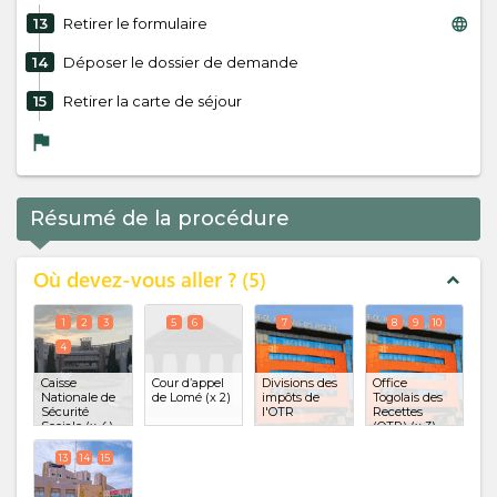
language
13
Retirer le formulaire
14
Déposer le dossier de demande
15
Retirer la carte de séjour
flag
Résumé de la procédure
Où devez-vous aller ?
5
expand_less
1
2
3
5
6
7
8
9
10
4
Caisse
Cour d’appel
Divisions des
Office
Nationale de
de Lomé
(x 2)
impôts de
Togolais des
Sécurité
l'OTR
Recettes
Sociale
(x 4)
(OTR)
(x 3)
13
14
15