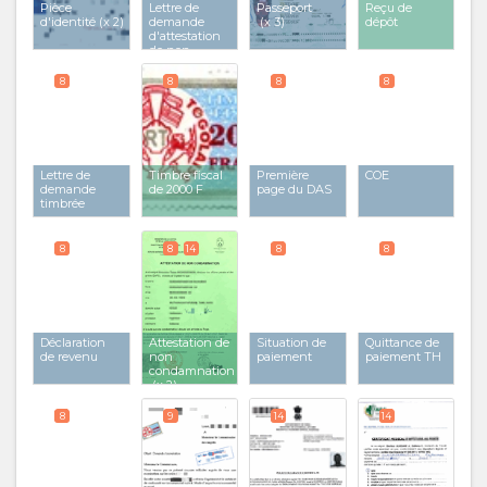
Pièce
Lettre de
Passeport
Reçu de
d'identité
(x 2)
demande
(x 3)
dépôt
d'attestation
de non
condamnation
8
8
8
8
Lettre de
Timbre fiscal
Première
COE
demande
de 2000 F
page du DAS
timbrée
8
8
14
8
8
Déclaration
Attestation de
Situation de
Quittance de
de revenu
non
paiement
paiement TH
condamnation
(x 2)
8
9
14
14