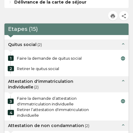
Délivrance de la carte de séjour
print
share
Etapes
(
15
)
expand_less
Quitus social
(
2
)
language
1
Faire la demande de quitus social
2
Retirer le quitus social
expand_less
Attestation d'immatriculation
individuelle
(
2
)
Faire la demande d’attestation
language
3
d'immatriculation individuelle
Retirer l’attestation d'immatriculation
4
individuelle
expand_less
Attestation de non condamnation
(
2
)