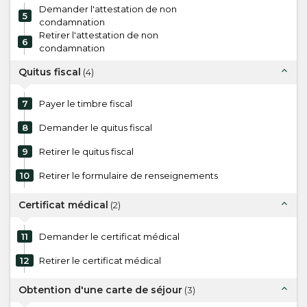
Demander l'attestation de non
5
condamnation
Retirer l'attestation de non
6
condamnation
expand_less
Quitus fiscal
(
4
)
7
Payer le timbre fiscal
8
Demander le quitus fiscal
9
Retirer le quitus fiscal
10
Retirer le formulaire de renseignements
expand_less
Certificat médical
(
2
)
11
Demander le certificat médical
12
Retirer le certificat médical
expand_less
Obtention d'une carte de séjour
(
3
)