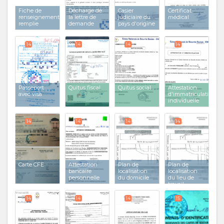
Fiche de
Décharge de
Casier
Certificat
renseignements
la lettre de
judiciaire du
médical
remplie
demande
pays d'origine
14
14
14
14
Passeport
Quitus fiscal
Quitus social
Attestation
avec visa
d'immatriculation
individuelle
14
14
14
14
Carte CFE
Attestation
Plan de
Plan de
bancaire
localisation
localisation
personnelle
du domicile
du lieu de
travail
14
14
14
15