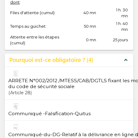
dont
:
1 h. 30
Files d'attente (cumul):
40 mn
mn
1 h. 40
Temps au guichet:
50 mn
mn
Attente entre les étapes
0 mn
25 jours
(cumul):
Pourquoi est-ce obligatoire ?
4
expand_less
ARRETE N°002/2012 /MTESS/CAB/DGTLS fixant les moda
du code de sécurité sociale
Article
28
Communiqué -Falsification-Quitus
Communiqué-du-DG-Relatif à la délivrance en ligne du