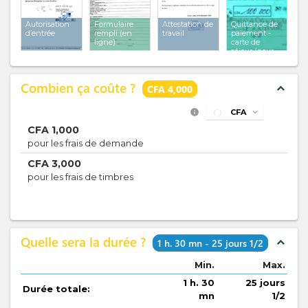
Autorisation
Formulaire
Attestation de
Quittance de
d’entrée
rempli (en
travail
paiement -
ligne)
carte de
séjour (pour
les cartes de
séjour
temporaires et
Combien ça coûte ?
ordinaires)
expand_less
CFA 4,000
info
CFA
expand_more
CFA
1,000
pour les frais de demande
CFA
3,000
pour les frais de timbres
Quelle sera la durée ?
expand_less
1 h. 30 mn - 25 jours 1/2
Min.
Max.
1 h. 30
25 jours
Durée totale:
mn
1/2