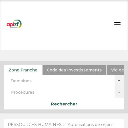
Togg
navig
Zone Franche
Code des investissements
Vie de l
Domaines
Procédures
Rechercher
RESSOURCES HUMAINES
Autorisations de séjour