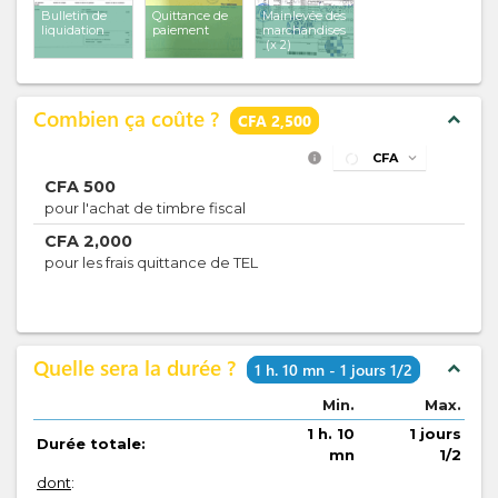
Bulletin de
Quittance de
Mainlevée des
liquidation
paiement
marchandises
(x 2)
Combien ça coûte ?
expand_less
CFA 2,500
info
CFA
expand_more
CFA
500
pour l'achat de timbre fiscal
CFA
2,000
pour les frais quittance de TEL
Quelle sera la durée ?
expand_less
1 h. 10 mn - 1 jours 1/2
Min.
Max.
1 h. 10
1 jours
Durée totale:
mn
1/2
dont
: