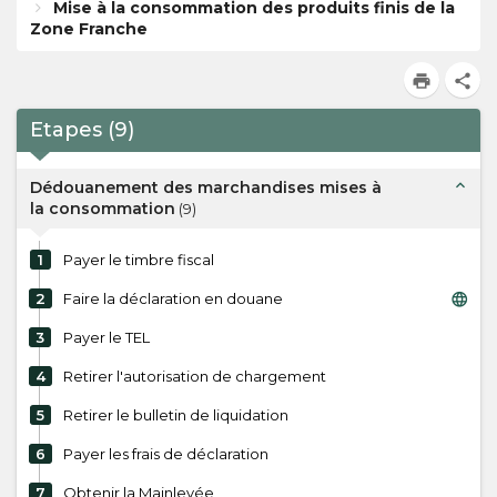
Mise à la consommation des produits finis de la
Zone Franche
print
share
Etapes
(
9
)
expand_less
Dédouanement des marchandises mises à
la consommation
(
9
)
1
Payer le timbre fiscal
language
2
Faire la déclaration en douane
3
Payer le TEL
4
Retirer l'autorisation de chargement
5
Retirer le bulletin de liquidation
6
Payer les frais de déclaration
7
Obtenir la Mainlevée