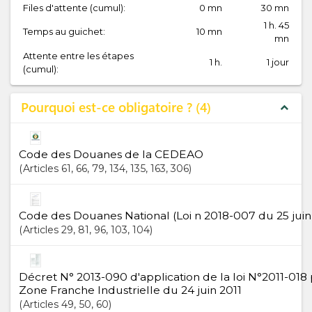
Files d'attente (cumul):
0 mn
30 mn
1 h. 45
Temps au guichet:
10 mn
mn
Attente entre les étapes
1 h.
1 jour
(cumul):
Pourquoi est-ce obligatoire ?
4
expand_less
Code des Douanes de la CEDEAO
Articles
61
, 66
, 79
, 134
, 135
, 163
, 306
Code des Douanes National (Loi n 2018-007 du 25 juin
Articles
29
, 81
, 96
, 103
, 104
Décret N° 2013-090 d'application de la loi N°2011-018 
Zone Franche Industrielle du 24 juin 2011
Articles
49
, 50
, 60