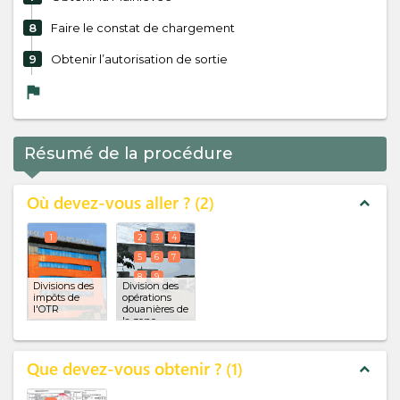
8
Faire le constat de chargement
9
Obtenir l’autorisation de sortie
flag
Résumé de la procédure
Où devez-vous aller ?
2
expand_less
1
2
3
4
5
6
7
8
9
Divisions des
Division des
impôts de
opérations
l'OTR
douanières de
la zone
franche
(x 8)
Que devez-vous obtenir ?
1
expand_less