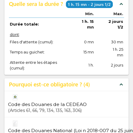
Quelle sera la durée ?
expand_less
1 h. 15 mn - 2 jours 1/2
Min.
Max.
1 h. 15
2 jours
Durée totale:
mn
1/2
dont
:
Files d'attente (cumul):
0 mn
30 mn
1 h. 25
Temps au guichet:
15 mn
mn
Attente entre les étapes
1 h.
2 jours
(cumul):
Pourquoi est-ce obligatoire ?
4
expand_less
Code des Douanes de la CEDEAO
Articles
61
, 66
, 79
, 134
, 135
, 163
, 306
Code des Douanes National (Loi n 2018-007 du 25 juin