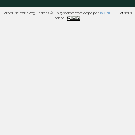
Propulsé par eRegulations ©, un système développé par
la CNUCED
et sous
licence