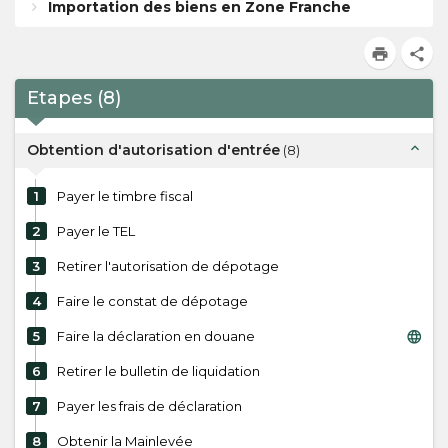
Importation des biens en Zone Franche
print
share
Etapes
(
8
)
expand_less
Obtention d'autorisation d'entrée
(
8
)
1
Payer le timbre fiscal
2
Payer le TEL
3
Retirer l'autorisation de dépotage
4
Faire le constat de dépotage
language
5
Faire la déclaration en douane
6
Retirer le bulletin de liquidation
7
Payer les frais de déclaration
8
Obtenir la Mainlevée