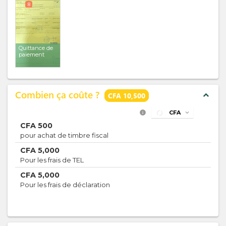
8
Quittance de
paiement
Combien ça coûte ?
expand_less
CFA 10,500
info
CFA
expand_more
CFA
500
pour achat de timbre fiscal
CFA
5,000
Pour les frais de TEL
CFA
5,000
Pour les frais de déclaration