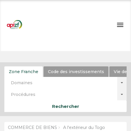
Togg
navig
Zone Franche
Code des investissements
Vie de l
Domaines
Procédures
Rechercher
COMMERCE DE BIENS
A l'extérieur du Togo