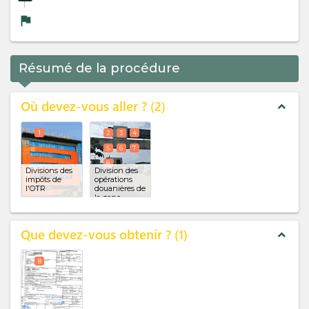
flag
Résumé de la procédure
Où devez-vous aller ?
2
expand_less
1
2
3
4
5
6
7
8
Divisions des
Division des
impôts de
opérations
l'OTR
douanières de
la zone
franche
(x 7)
Que devez-vous obtenir ?
1
expand_less
8