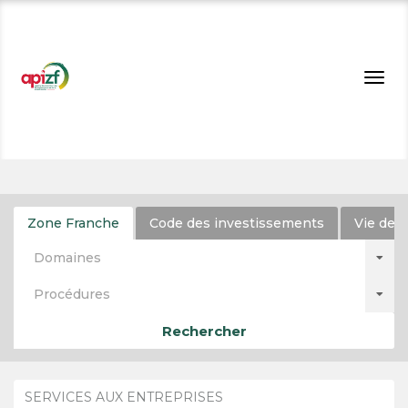
Togg
navig
Zone Franche
Code des investissements
Vie de l
Domaines
Procédures
Rechercher
SERVICES AUX ENTREPRISES