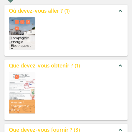
Où devez-vous aller ?
1
expand_less
1
2
3
4
Compagnie
Energie
Electrique du
Togo
(CEET)
(x 4)
Que devez-vous obtenir ?
1
expand_less
4
Avenant
enregistré à
l’OTR
Que devez-vous fournir ?
3
expand_less