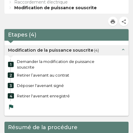
Raccordement électrique
Modification de puissance souscrite
print
share
Etapes
(
4
)
expand_less
Modification de la puissance souscrite
(
4
)
Demander la modification de puissance
1
souscrite
2
Retirer l’avenant au contrat
3
Déposer l'avenant signé
4
Retirer l'avenant enregistré
flag
Résumé de la procédure