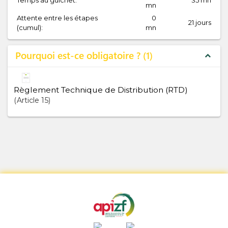
Temps au guichet:
35 mn
mn
Attente entre les étapes
0
21 jours
(cumul):
mn
Pourquoi est-ce obligatoire ?
1
expand_less
Règlement Technique de Distribution (RTD)
Article
15