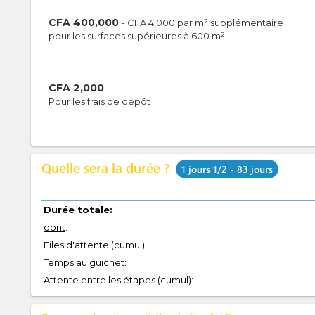
CFA
400,000
-
CFA
4,000
par
m² supplémentaire
pour les surfaces supérieures à 600 m²
CFA
2,000
Pour les frais de dépôt
Quelle sera la durée ?
1 jours 1/2 - 83 jours
Durée totale:
dont
:
Files d'attente (cumul):
Temps au guichet:
Attente entre les étapes (cumul):