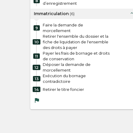
8
d’enregistrement
expand_l
Immatriculation
(
6
)
Faire la demande de
9
morcellement
Retirer l'ensemble du dossier et la
10
fiche de liquidation de l'ensemble
des droits à payer
Payer les frais de bornage et droits
11
de conservation
Déposer la demande de
12
morcellement
Exécution du bornage
13
contradictoire
14
Retirer le titre foncier
flag