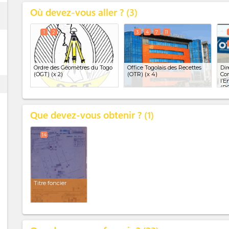
Où devez-vous aller ?
ess
3
1
2
3
4
7
11
Ordre des Géomètres du Togo
Office Togolais des Recettes
Dir
(OGT)
(x 2)
(OTR)
(x 4)
Con
l’E
ess
(D
Que devez-vous obtenir ?
1
14
Titre foncier