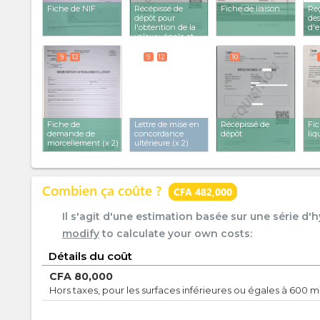
Fiche de NIF
Récépissé de
Fiche de liaison
Re
dépôt pour
des
l'obtention de la
d'
valeur vénale et
liquidation des
droits
9
12
9
12
10
d'enregistrement
Fiche de
Lettre de mise en
Récépissé de
Fi
demande de
concordance
dépôt
liq
morcellement
(x 2)
ultérieure
(x 2)
Combien ça coûte ?
CFA 482,000
Il s'agit d'une estimation basée sur une série d'
modify
to calculate your own costs:
Détails du coût
CFA
80,000
Hors taxes, pour les surfaces inférieures ou égales à 600 m