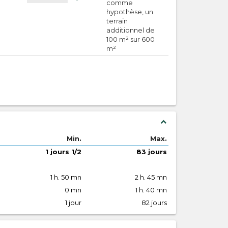
comme
hypothèse, un
terrain
additionnel de
100 m² sur 600
m²
expand_less
Min.
Max.
1 jours 1/2
83 jours
1 h. 50 mn
2 h. 45 mn
0 mn
1 h. 40 mn
1 jour
82 jours