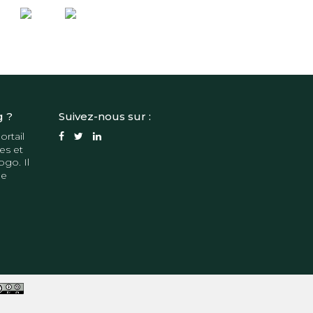
g ?
Suivez-nous sur :
ortail
es et
ogo. Il
de