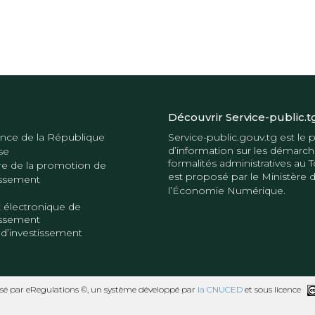
Découvrir Service-public.t
nce de la République
Service-public.gouv.tg
est le p
d’information sur les démarch
se
formalités administratives au T
re de la promotion de
est proposé par le
Ministère 
tissement
l’Économie Numérique
.
 électronique de
tissement
 d’investissement
sé par eRegulations ©, un système développé par
la CNUCED
et sous licence