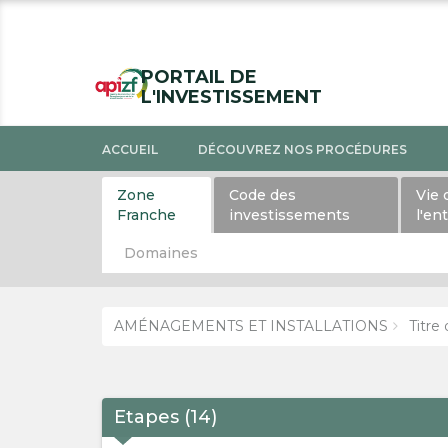
PORTAIL DE
L'INVESTISSEMENT
ACCUEIL
DÉCOUVREZ NOS PROCÉDURES
Zone
Code des
Vie 
Franche
investissements
l'en
Domaines
AMÉNAGEMENTS ET INSTALLATIONS
Titre 
Etapes
(
14
)