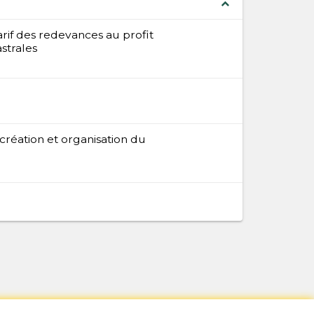
expand_less
f des redevances au profit
strales
réation et organisation du