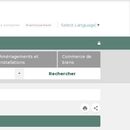
Select Language
▼
s contacter
Avertissement
Aménagements et
Commerce de
installations
biens
Rechercher
print
share