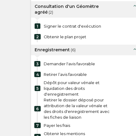
expand_l
Consultation d'un Géomètre
agréé
(
2
)
1
Signer le contrat d'exécution
2
Obtenir le plan projet
expand_l
Enregistrement
(
6
)
3
Demander l'avis favorable
4
Retirer l’avis favorable
Dépôt pour valeur vénale et
5
liquidation des droits
d'enregistrement
Retirer le dossier déposé pour
attribution de la valeur vénale et
6
des droits d'enregistrement avec
les fiches de liaison
7
Payer les frais
Obtenir les mentions