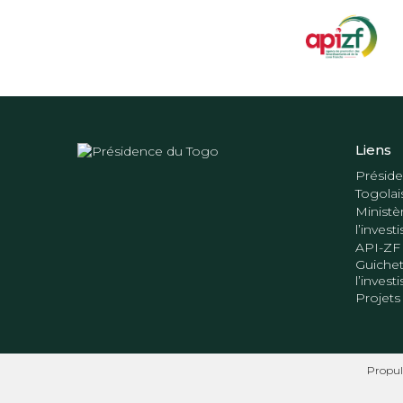
Liens
Préside
Togolai
Ministè
l’inves
API-ZF
Guichet
l’inves
Projets
Propul