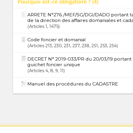
Pourquoi est-ce obligatoire ?
4
ARRETE N°276./MEF/SG/DGI/DADO portant tari
de la direction des affaires domaniales et cada
Articles
1
, 1475
Code foncier et domanial
Articles
213
, 230
, 231
, 237
, 238
, 251
, 253
, 254
DECRET N° 2019-033/PR du 20/03/19 portant c
guichet foncier unique
Articles
4
, 8
, 9
, 11
Manuel des procédures du CADASTRE