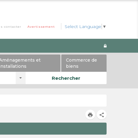
Select Language
▼
s contacter
Avertissement
Aménagements et
Commerce de
installations
biens
Rechercher
print
share