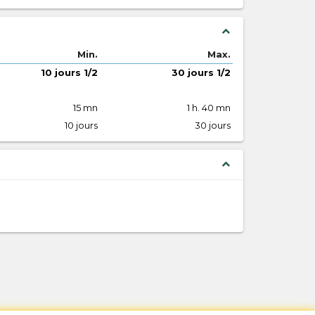
expand_less
Min.
Max.
10 jours 1/2
30 jours 1/2
15 mn
1 h. 40 mn
10 jours
30 jours
expand_less