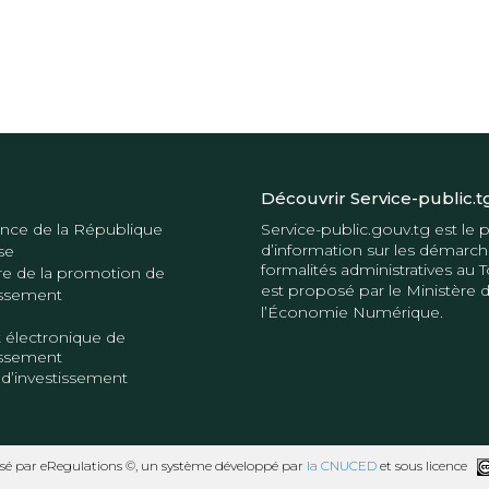
Découvrir Service-public.t
nce de la République
Service-public.gouv.tg
est le p
d’information sur les démarch
se
formalités administratives au T
re de la promotion de
est proposé par le
Ministère 
tissement
l’Économie Numérique
.
 électronique de
tissement
 d’investissement
sé par eRegulations ©, un système développé par
la CNUCED
et sous licence