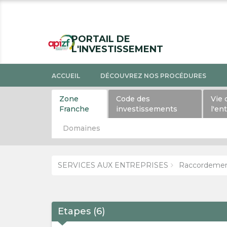
PORTAIL DE
L'INVESTISSEMENT
ACCUEIL
DÉCOUVREZ NOS PROCÉDURES
Zone
Code des
Vie 
Franche
investissements
l'en
Domaines
SERVICES AUX ENTREPRISES
Raccordement
Etapes
(
6
)