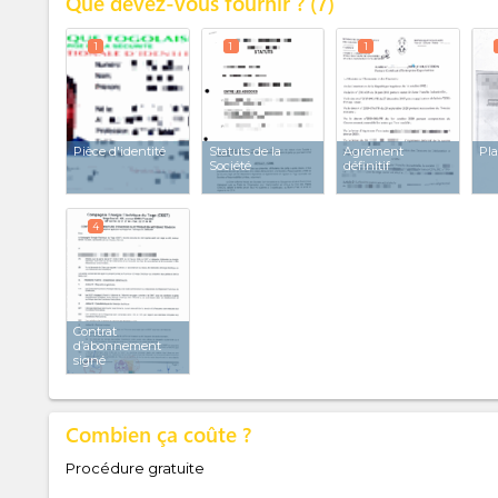
Que devez-vous fournir ?
7
1
1
1
Pièce d'identité
Statuts de la
Agrément
Pl
Société
définitif
4
Contrat
d’abonnement
signé
Combien ça coûte ?
Procédure gratuite