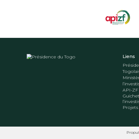
Liens
Préside
Togolai
Ministè
l’inves
API-ZF
Guichet
l’inves
Projets
Propul