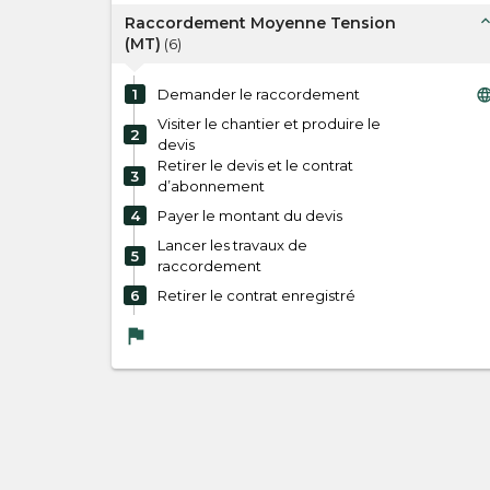
expand_l
Raccordement Moyenne Tension
(MT)
(
6
)
langua
1
Demander le raccordement
Visiter le chantier et produire le
2
devis
Retirer le devis et le contrat
3
d’abonnement
4
Payer le montant du devis
Lancer les travaux de
5
raccordement
6
Retirer le contrat enregistré
flag