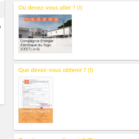
Où devez-vous aller ?
ess
1
1
2
3
4
5
6
ge
Compagnie Energie
Electrique du Togo
(CEET)
(x 6)
Que devez-vous obtenir ?
1
6
Contrat enregistré