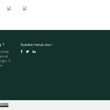
g ?
Suivez-nous sur :
ortail
es et
ogo. Il
de