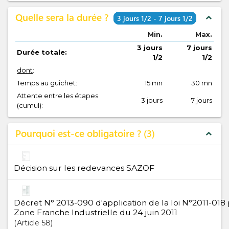
Quelle sera la durée ?
expand_less
3 jours 1/2 - 7 jours 1/2
Min.
Max.
3 jours
7 jours
Durée totale:
1/2
1/2
dont
:
Temps au guichet:
15 mn
30 mn
Attente entre les étapes
3 jours
7 jours
(cumul):
Pourquoi est-ce obligatoire ?
3
expand_less
Décision sur les redevances SAZOF
Décret N° 2013-090 d'application de la loi N°2011-018 
Zone Franche Industrielle du 24 juin 2011
Article
58