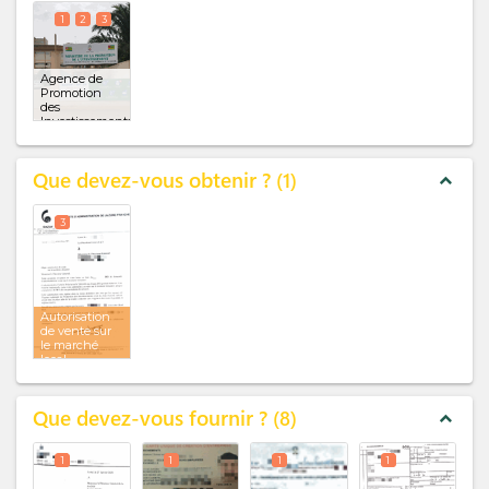
1
2
3
Agence de
Promotion
des
Investissements
et de la Zone
franche
(x 3)
Que devez-vous obtenir ?
1
expand_less
3
Autorisation
de vente sur
le marché
local
Que devez-vous fournir ?
8
expand_less
1
1
1
1