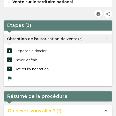
Vente sur le territoire national
print
share
Etapes
(
3
)
expand_less
Obtention de l'autorisation de vente
(
3
)
1
Déposer le dossier
2
Payer les frais
3
Retirer l'autorisation
flag
Résumé de la procédure
Où devez-vous aller ?
1
expand_less