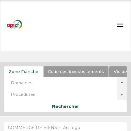
Togg
navig
Zone Franche
Code des investissements
Vie de l
Domaines
Procédures
Rechercher
COMMERCE DE BIENS
Au Togo