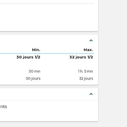
expand_less
Min.
Max.
30 jours 1/2
32 jours 1/2
30 mn
1 h. 5 mn
30 jours
32 jours
expand_less
nts