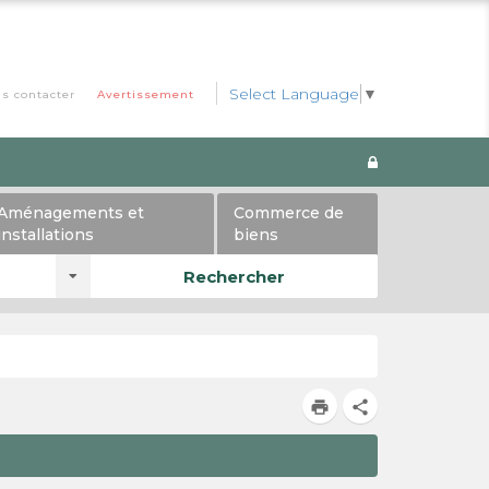
Select Language
▼
s contacter
Avertissement
Aménagements et
Commerce de
installations
biens
Rechercher
print
share