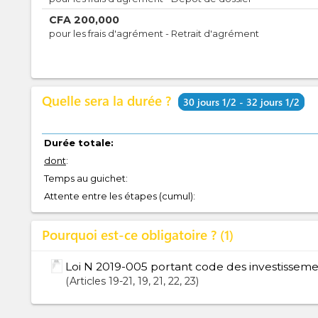
CFA
200,000
pour les frais d'agrément - Retrait d'agrément
Quelle sera la durée ?
30 jours 1/2 - 32 jours 1/2
Durée totale:
dont
:
Temps au guichet:
Attente entre les étapes (cumul):
Pourquoi est-ce obligatoire ?
1
Loi N 2019-005 portant code des investisseme
Articles
19-21
, 19
, 21
, 22
, 23