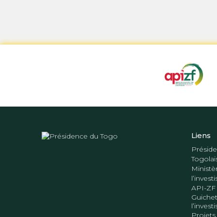
Liens
Préside
Togolai
Ministè
l’inves
API-ZF
Guichet
l’inves
Projets