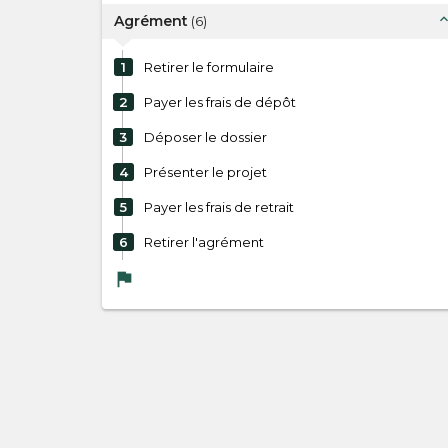
expand_l
Agrément
(
6
)
1
Retirer le formulaire
2
Payer les frais de dépôt
3
Déposer le dossier
4
Présenter le projet
5
Payer les frais de retrait
6
Retirer l'agrément
flag