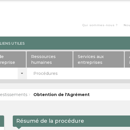
Qui sommes-nous ?
Nou
LIENS UTILES
de
Ressources
Services aux
treprise
humaines
entreprises
Procédures
estissements
Obtention de l'Agrément
Résumé de la procédure