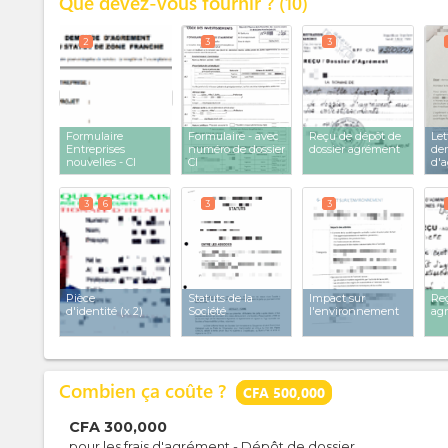
Que devez-vous fournir ?
10
2
3
3
Formulaire
Formulaire - avec
Reçu de dépôt de
Let
Entreprises
numéro de dossier
dossier agrément
de
nouvelles - CI
CI
d'
3
6
3
3
Pièce
Statuts de la
Impact sur
Reç
d'identité
(x 2)
Société
l'environnement
ag
Combien ça coûte ?
CFA 500,000
CFA
300,000
pour les frais d'agrément - Dépôt de dossier