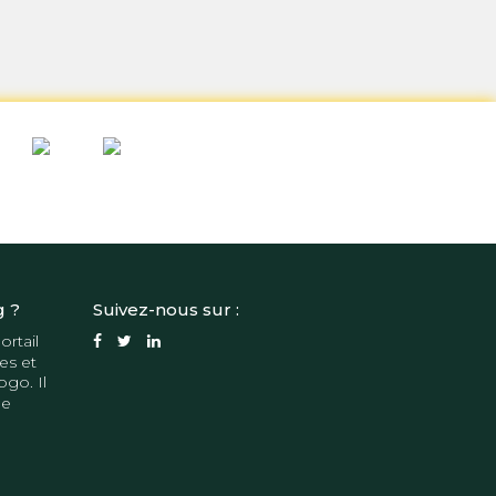
g ?
Suivez-nous sur :
ortail
es et
ogo. Il
de