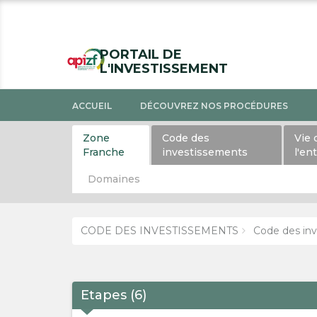
PORTAIL DE
L'INVESTISSEMENT
ACCUEIL
DÉCOUVREZ NOS PROCÉDURES
Zone
Code des
Vie 
Franche
investissements
l'en
Domaines
CODE DES INVESTISSEMENTS
Code des inv
Etapes
(
6
)