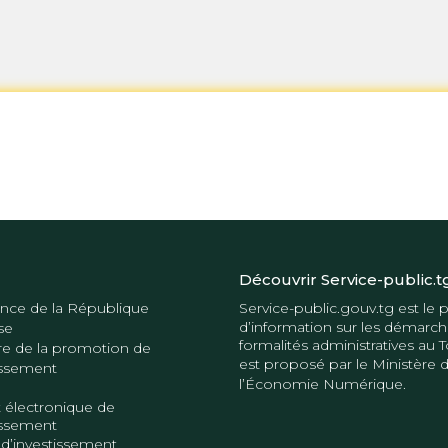
Découvrir Service-public.t
nce de la République
Service-public.gouv.tg
est le p
d’information sur les démarch
se
formalités administratives au T
re de la promotion de
est proposé par le
Ministère 
tissement
l’Économie Numérique
.
 électronique de
tissement
 d’investissement