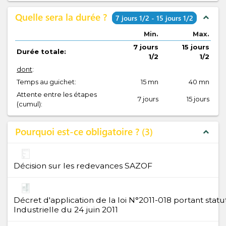
Quelle sera la durée ?
expand_less
7 jours 1/2 - 15 jours 1/2
Min.
Max.
7 jours
15 jours
Durée totale:
1/2
1/2
dont
:
Temps au guichet:
15 mn
40 mn
Attente entre les étapes
7 jours
15 jours
(cumul):
Pourquoi est-ce obligatoire ?
3
expand_less
Décision sur les redevances SAZOF
Décret d'application de la loi N°2011-018 portant stat
Industrielle du 24 juin 2011