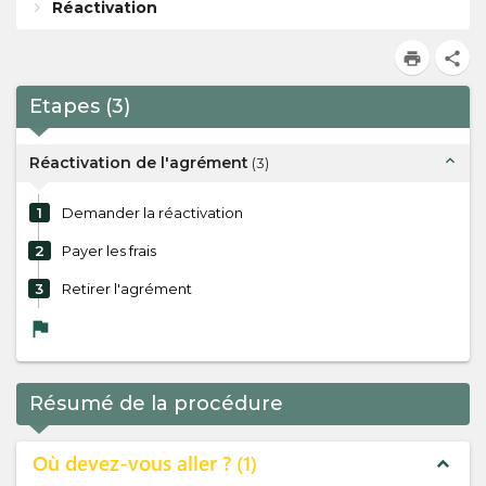
Réactivation
print
share
Etapes
(
3
)
expand_less
Réactivation de l'agrément
(
3
)
1
Demander la réactivation
2
Payer les frais
3
Retirer l'agrément
flag
Résumé de la procédure
Où devez-vous aller ?
1
expand_less