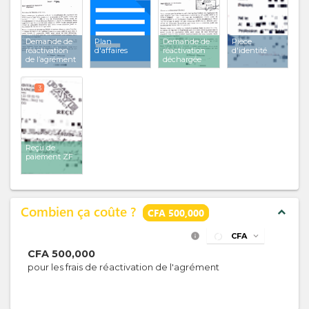
Demande de
Plan
Demande de
Pièce
réactivation
d'affaires
réactivation
d'identité
de l’agrément
déchargée
3
Reçu de
paiement ZF
Combien ça coûte ?
expand_less
CFA 500,000
info
CFA
expand_more
CFA
500,000
pour les frais de réactivation de l'agrément