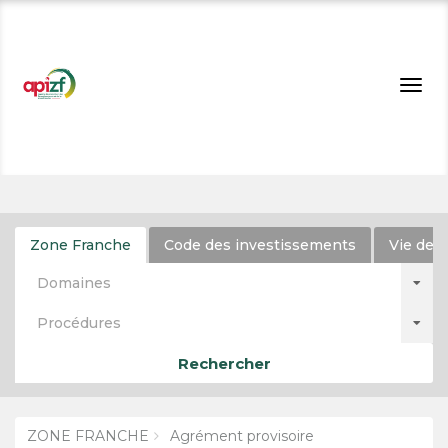
Togg
navig
Zone Franche
Code des investissements
Vie de l
Domaines
Procédures
Rechercher
ZONE FRANCHE
Agrément provisoire