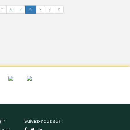
T
U
V
W
X
Y
Z
g ?
Suivez-nous sur :
ortail