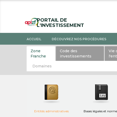
PORTAIL DE
L'INVESTISSEMENT
ACCUEIL
DÉCOUVREZ NOS PROCÉDURES
Zone
Code des
Vie 
Franche
investissements
l'en
Domaines
Entités administratives
Bases légales et norm