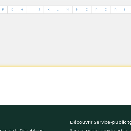
F
G
H
I
J
K
L
M
N
O
P
Q
R
S
Découvrir Service-public.t
nce de la République
Service-public.gouv.tg
est le p