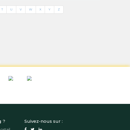
T
U
V
W
X
Y
Z
g ?
Suivez-nous sur :
ortail