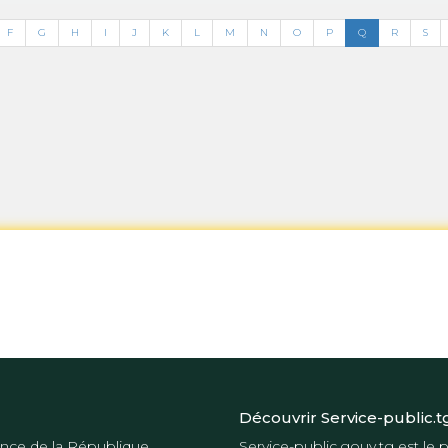
F
G
H
I
J
K
L
M
N
O
P
Q
R
S
Découvrir Service-public.t
nce de la République
Service-public.gouv.tg
est le p