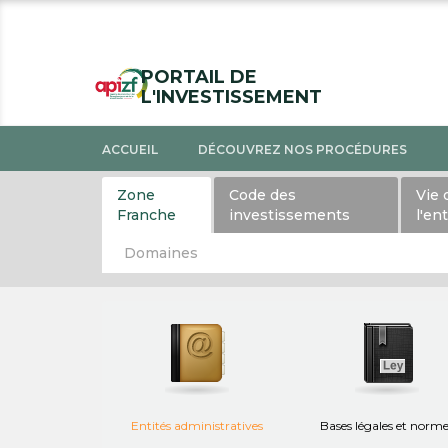
PORTAIL DE
L'INVESTISSEMENT
ACCUEIL
DÉCOUVREZ NOS PROCÉDURES
Zone
Code des
Vie 
Franche
investissements
l'en
Domaines
Entités administratives
Bases légales et norm