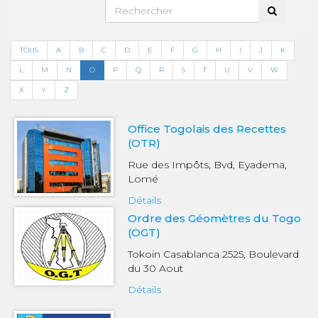
TOUS
A
B
C
D
E
F
G
H
I
J
K
L
M
N
O
P
Q
R
S
T
U
V
W
X
Y
Z
Office Togolais des Recettes
(OTR)
Rue des Impôts, Bvd, Eyadema,
Lomé
Détails
Ordre des Géomètres du Togo
(OGT)
Tokoin Casablanca 2525, Boulevard
du 30 Aout
Détails