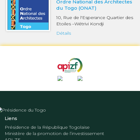
Ordre National des Architectes
du Togo (ONAT)
10, Rue de l'Esperance Quartier des
Etoiles –Wétrivi Kondji
Détails
Liens
Présidence de la République Togolaise
Ministère de la promotion de l’investissement
API-ZF