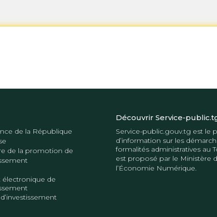
Découvrir Service-public.t
nce de la République
Service-public.gouv.tg
est le p
d’information sur les démarch
se
formalités administratives au T
re de la promotion de
est proposé par le
Ministère 
tissement
l’Économie Numérique
.
 électronique de
tissement
 d’investissement