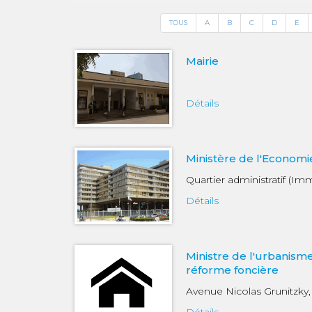
TOUS
A
B
C
D
E
Mairie
Détails
Ministère de l'Economi
Quartier administratif (
Détails
Ministre de l'urbanisme,
réforme foncière
Avenue Nicolas Grunitzk