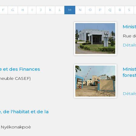
F
G
H
I
J
K
L
M
N
O
P
Q
R
S
Minis
Rue d
Détail
e et des Finances
Minis
fores
Immeuble CASEF)
Détail
 de l'habitat et de la
y, Nyékonakpoè