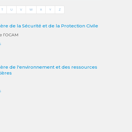
T
U
V
W
X
Y
Z
tère de la Sécurité et de la Protection Civile
e l’OCAM
s
tère de l'environnement et des ressources
tières
s