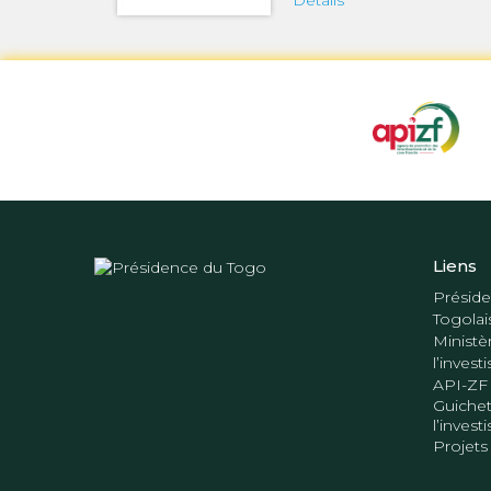
Détails
Liens
Préside
Togolai
Ministè
l’inves
API-ZF
Guichet
l’inves
Projets