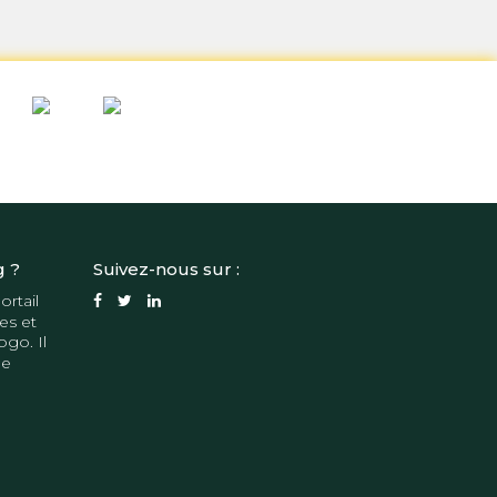
g ?
Suivez-nous sur :
ortail
es et
ogo. Il
de