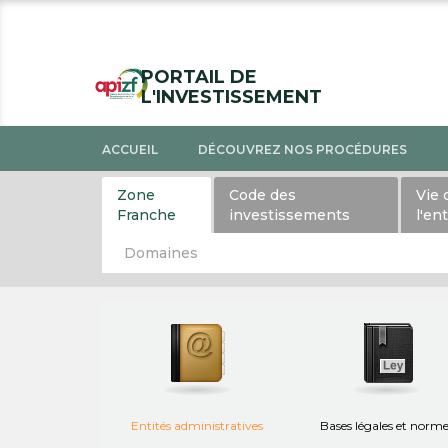
PORTAIL DE
L'INVESTISSEMENT
ACCUEIL
DÉCOUVREZ NOS PROCÉDURES
Zone
Code des
Vie 
Franche
investissements
l'en
Domaines
Entités administratives
Bases légales et norm