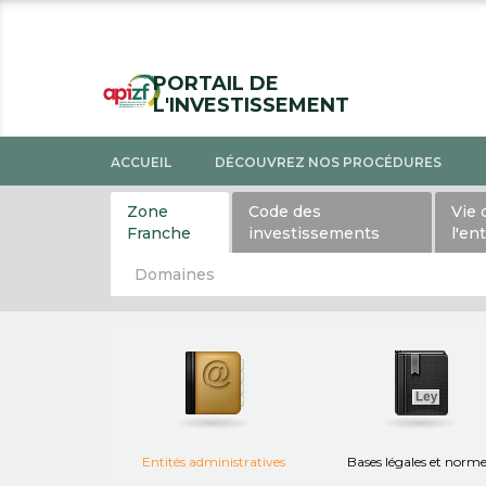
PORTAIL DE
L'INVESTISSEMENT
ACCUEIL
DÉCOUVREZ NOS PROCÉDURES
Zone
Code des
Vie 
Franche
investissements
l'en
Domaines
Entités administratives
Bases légales et norm