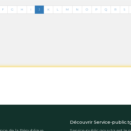
F
G
H
I
J
K
L
M
N
O
P
Q
R
S
Découvrir Service-public.t
nce de la République
Service-public.gouv.tg
est le p