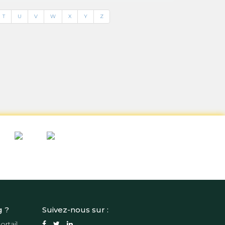
T
U
V
W
X
Y
Z
g ?
Suivez-nous sur :
ortail