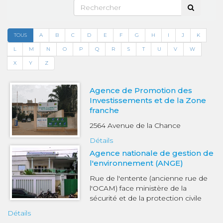
TOUS
A
B
C
D
E
F
G
H
I
J
K
L
M
N
O
P
Q
R
S
T
U
V
W
X
Y
Z
Agence de Promotion des
Investissements et de la Zone
franche
2564 Avenue de la Chance
Détails
Agence nationale de gestion de
l'environnement (ANGE)
Rue de l'entente (ancienne rue de
l'OCAM) face ministère de la
sécurité et de la protection civile
Détails